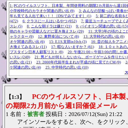
1:
PCのウイルスソフト、日本製、年間使用料の期限2カ月前から週1回催促
小学校時代のカラオケ関連の思い出 (9)
3:
みんなの甘酸っぱい青春かいて
年も見てる人出て来い！！［DSiでみてます］ (1)
5:
厨二的な名前を
(472)
6:
クラスに一人はいるやつ (952)
7:
最近ユーチューブでよく
スレ (5)
8:
こんな朝ドラは嫌だ (21)
9:
バイオリン関連の思い出 (15)
他のキャラや芸能人などに置き換えスレ (29)
11: 大学3年の頃のよ
ャラクター (9)
12: 東野幸治について (8)
13: 大学時代の思い出 (8)
オケ関連の思い出 (6)
15: E.I.S.支部in10ch (3)
16: 昔の知人をアニ
き換えてみるスレ (11)
17: 暇な人いますか？ (61)
18: １０ｃｈあの人
プスタイン日本人顧客リスト (8)
20: 午後21:00～午前3:00の間
いスレ (249)
21: 男どもが何もしないから、ボードゲームを作りたい (
の思い出 (21)
23: 2000年代前半生まれが平成の頃に見てたCM (9)
ケ関連の思い出 (4)
25: 中学時代の思い出 (10)
PCのウイルスソフト、日本製
【1:3】
の期限2カ月前から週1回催促メール
1 名前：
被害者
投稿日：2026/07/12(Sun) 21:22
アインソールをすると、次へ、をクリック