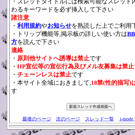
・スレッドタイトルには検索可能なスレッド
わるキーワードを必ず挿入して下さい
諸注意
・
利用規約
や
お知らせ
を熟読した上でご利用
・トリップ機能等,掲示板の詳しい使い方は
B
方
を読んで下さい
連絡
・
原則他サイトへ誘導は禁止
です
・
HP宣伝等の宣伝行為及びメル友募集は禁止
・
チェーンレスは禁止
です
・本サイト全域におきまして,
18禁(性的描写)
す
最後のページ
次のページ
スレッド一覧
i-mode