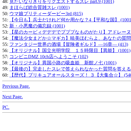
48:
見たいなりきりをリクエストするスレ part.9 (1001)
49:
まほらば総合質雑スレ (1001)
50:
ウマ娘プリティーダービー3rd (815)
51:
【今日も】兵士だけれど何か用かな？4【平和な国】 (1001
52:
新・小悪魔の備忘録 (1001)
53:
【星のカービィデデデでプププなものがたり】アドレーヌが質問
54:
【魔法少女まどか☆マギカ】暁美ほむらよ、あなたの質問が来
55:
ファンタジー世界の酒場【冒険者ギルド】―16章― (413)
56:
【オリジナル】国立光明学院 １５時限目【異能】 (1001)
57:
コンビニDMZ 10ch店へようこそ (102)
58:
【オリジナル】異国小路の吸血姫 新館ノ七 (1001)
59:
【最後の】完走したスレで答えられなかった質問を答えるスレ
60:
【歴代】プリキュアオールスターズ！ ３【大集合☆】 (540
Previous Page.
Next Page.
PC.