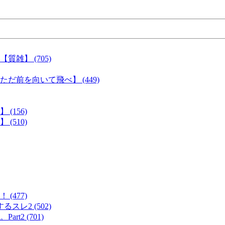
雑】 (705)
前を向いて飛べ】 (449)
156)
(510)
477)
レ2 (502)
2 (701)