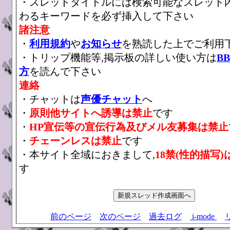
・スレッドタイトルには検索可能なスレッド
わるキーワードを必ず挿入して下さい
諸注意
・
利用規約
や
お知らせ
を熟読した上でご利用
・トリップ機能等,掲示板の詳しい使い方は
B
方
を読んで下さい
連絡
・チャットは
声優チャット
へ
・
原則他サイトへ誘導は禁止
です
・
HP宣伝等の宣伝行為及びメル友募集は禁止
・
チェーンレスは禁止
です
・本サイト全域におきまして,
18禁(性的描写)
す
前のページ
次のページ
過去ログ
i-mode