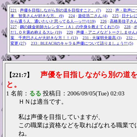
221
:
声優を目指しながら別の道を目指すこと。 (7)
222
:
声・歌声につい
来 智美さんが好きな方。 (9)
224
:
遊佐浩二さん (4)
225
:
日ナレ
から通う人、通いたいと思ってる人―ッ!!! (119)
226
:
高橋美佳子さん皆
227
:
鋼の錬金術師カレンダー（Ａ）の中身を教えてくれ!! (5)
228
:
だしＯＲ褒め称えるスレ (19)
229
:
声優・アニメなどトークしませんか？
葉 千恵巳さんが大好きな方！！ (13)
231 : 大塚明夫最高 (3)
232
変更 (27)
233 : BLEACHのキャラ＆声優について語りましょう!!! (5)
声優を目指しながら別の道
【221:7】
と。
1 名前：
るる
投稿日：2006/09/05(Tue) 02:03
ＨＮは適当です。
私は声優を目指していますが、
この職業は資格などを取ればなれる職業で
ね。