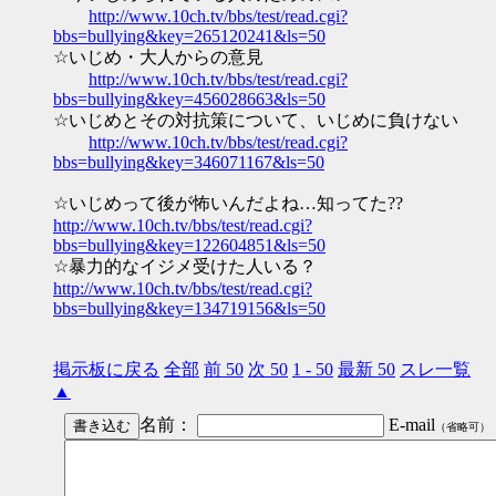
http://www.10ch.tv/bbs/test/read.cgi?
bbs=bullying&key=265120241&ls=50
☆いじめ・大人からの意見
http://www.10ch.tv/bbs/test/read.cgi?
bbs=bullying&key=456028663&ls=50
☆いじめとその対抗策について、いじめに負けない
http://www.10ch.tv/bbs/test/read.cgi?
bbs=bullying&key=346071167&ls=50
☆いじめって後が怖いんだよね…知ってた??
http://www.10ch.tv/bbs/test/read.cgi?
bbs=bullying&key=122604851&ls=50
☆暴力的なイジメ受けた人いる？
http://www.10ch.tv/bbs/test/read.cgi?
bbs=bullying&key=134719156&ls=50
掲示板に戻る
全部
前 50
次 50
1 - 50
最新 50
スレ一覧
▲
名前：
E-mail
（省略可）