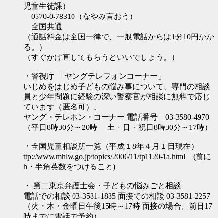
児童生徒課）
0570-0-78310（なやみ言おう）
全国共通
（通話料金は全国一律で、一般電話からは1分10円かか
る。）
（すぐかけ直してもらうといいでしょう。）
・警視庁 「ヤングテレフォンコーナー」
いじめをはじめ子どもの悩み事について、専門の相談
員と少年問題に経験の深い警察官が相談に無料で応じ
ています（匿名可）。
ヤング・テレホン・コーナー 電話番号 03-3580-4970
（平日8時30分～20時 土・日・祝日8時30分～17時）
・全国児童相談所一覧（平成１8年４月１日現在）
ttp://www.mhlw.go.jp/topics/2006/11/tp1120-1a.html (前に
h・半角英数をつけること)
・ 第二東京弁護士会・子どもの悩みごと相談
電話での相談 03-3581-1885 面接での相談 03-3581-2257
（火・木・金曜日午後15時～17時 面接の場合、前日17
時までに電話で予約）