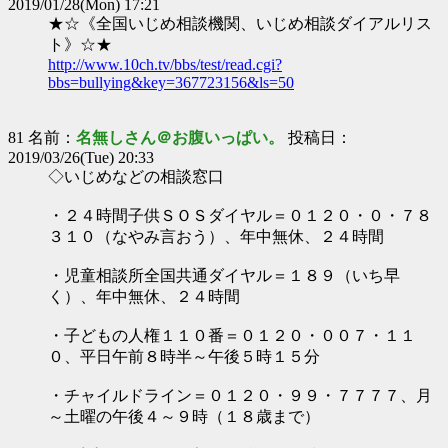
2019/01/28(Mon) 17:21
★☆《全国いじめ相談機関、いじめ相談ダイアルリス
ト》☆★
http://www.10ch.tv/bbs/test/read.cgi?
bbs=bullying&key=367723156&ls=50
81 名前：
名無しさん＠お腹いっぱい。
投稿日：
2019/03/26(Tue) 20:33
◇いじめなどの相談窓口
・２４時間子供ＳＯＳダイヤル＝０１２０・０・７８
３１０（なやみ言おう）、年中無休、２４時間
・児童相談所全国共通ダイヤル＝１８９（いち早
く）、年中無休、２４時間
・子どもの人権１１０番＝０１２０・００７・１１
０、平日午前８時半～午後５時１５分
・チャイルドライン＝０１２０・９９・７７７７、月
～土曜の午後４～９時（１８歳まで）