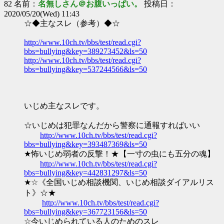
82 名前：
名無しさん＠お腹いっぱい。
投稿日：
2020/05/20(Wed) 11:43
☆◆主なスレ（参考）◆☆
http://www.10ch.tv/bbs/test/read.cgi?
bbs=bullying&key=389273452&ls=50
http://www.10ch.tv/bbs/test/read.cgi?
bbs=bullying&key=537244566&ls=50
いじめ主なスレです。
☆いじめは犯罪なんだから警察に通報すればいい
http://www.10ch.tv/bbs/test/read.cgi?
bbs=bullying&key=393487369&ls=50
★怖いじめ弱者の反撃！★【一寸の虫にも五分の魂】
http://www.10ch.tv/bbs/test/read.cgi?
bbs=bullying&key=442831297&ls=50
★☆《全国いじめ相談機関、いじめ相談ダイアルリス
ト》☆★
http://www.10ch.tv/bbs/test/read.cgi?
bbs=bullying&key=367723156&ls=50
☆今いじめられている人のためのスレ