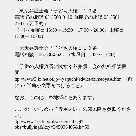
・東京弁護士会「子ども人権１１０番」
電話での相談 03-3503-0110 面接での相談 03-3581-
2205（要予約）
（ 月～金曜日 13:30～16:30 17:00～20:00、土曜日
13:00～16:00）
・大阪弁護士会「子ども人権１１０番」
電話相談 06-6364-6251（水曜日 15:00～17:00）
・子供の人権救済に関する各弁護士会の無料相談機
関
ttp://www3.ic-net.or.jp/~yaguchi/advice/izimeoyaA.htm (前
にh・半角小文字をつけること)
なお、この他、各地域にもあります。
ここの「いじめっ子専用スレ」の58以降も参照くださ
い。
ttp://www.10ch.tv/bbs/test/read.cgi?
bbs=bullying&key=345096405&ls=50