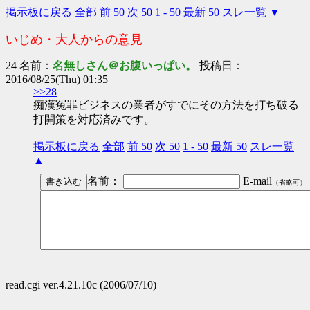
掲示板に戻る
全部
前 50
次 50
1 - 50
最新 50
スレ一覧
▼
いじめ・大人からの意見
24 名前：
名無しさん＠お腹いっぱい。
投稿日：
2016/08/25(Thu) 01:35
>>28
痴漢冤罪ビジネスの業者がすでにその方法を打ち破る
打開策を対応済みです。
掲示板に戻る
全部
前 50
次 50
1 - 50
最新 50
スレ一覧
▲
名前：
E-mail
（省略可）
read.cgi ver.4.21.10c (2006/07/10)