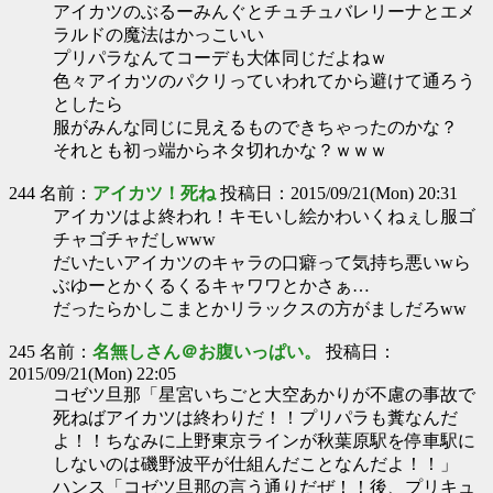
アイカツのぶるーみんぐとチュチュバレリーナとエメ
ラルドの魔法はかっこいい
プリパラなんてコーデも大体同じだよねｗ
色々アイカツのパクリっていわれてから避けて通ろう
としたら
服がみんな同じに見えるものできちゃったのかな？
それとも初っ端からネタ切れかな？ｗｗｗ
244 名前：
アイカツ！死ね
投稿日：2015/09/21(Mon) 20:31
アイカツはよ終われ！キモいし絵かわいくねぇし服ゴ
チャゴチャだしwww
だいたいアイカツのキャラの口癖って気持ち悪いwら
ぶゆーとかくるくるキャワワとかさぁ…
だったらかしこまとかリラックスの方がましだろww
245 名前：
名無しさん＠お腹いっぱい。
投稿日：
2015/09/21(Mon) 22:05
コゼツ旦那「星宮いちごと大空あかりが不慮の事故で
死ねばアイカツは終わりだ！！プリパラも糞なんだ
よ！！ちなみに上野東京ラインが秋葉原駅を停車駅に
しないのは磯野波平が仕組んだことなんだよ！！」
ハンス「コゼツ旦那の言う通りだぜ！！後、プリキュ