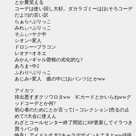
とか糞笑える
コーデは使い回し大杉。ダカラゴミーは[おそろコーデ
だよ!!]の言い訳
らぁら=ぶりっこ
みれぃ=ぶりっこ
そふぃ=ヤク中
シオン=変人
ドロシー=ブラコン
レオナ=オネエ
みかん=ギャル曽根の劣化的な?
あろま=中2
ふわり=ぶりっこ
あじみ=変人 曲の中に[おパンツ]とかww
アイカツ
排出悪すぎクソワロタww ICカードとかいらねwwグ
ッドコーデとか何?
初心者のためにとか言って[～コレクション]売るの止
めて!!大会に使えん
わざとコールセンター終了間近にHP更新してイラつき
買うバン台
仲良しアイドルすぎ!!キャラデザインもてきとww頑張