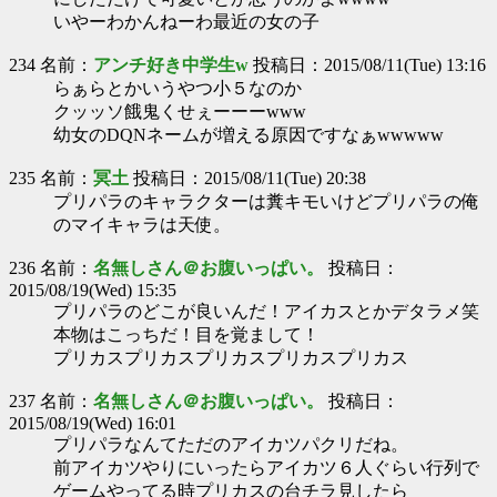
いやーわかんねーわ最近の女の子
234 名前：
アンチ好き中学生w
投稿日：2015/08/11(Tue) 13:16
らぁらとかいうやつ小５なのか
クッッソ餓鬼くせぇーーーwww
幼女のDQNネームが増える原因ですなぁwwwww
235 名前：
冥土
投稿日：2015/08/11(Tue) 20:38
プリパラのキャラクターは糞キモいけどプリパラの俺
のマイキャラは天使。
236 名前：
名無しさん＠お腹いっぱい。
投稿日：
2015/08/19(Wed) 15:35
プリパラのどこが良いんだ！アイカスとかデタラメ笑
本物はこっちだ！目を覚まして！
プリカスプリカスプリカスプリカスプリカス
237 名前：
名無しさん＠お腹いっぱい。
投稿日：
2015/08/19(Wed) 16:01
プリパラなんてただのアイカツパクリだね。
前アイカツやりにいったらアイカツ６人ぐらい行列で
ゲームやってる時プリカスの台チラ見したら