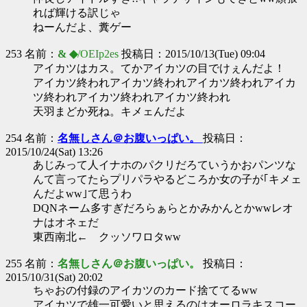
れば輝ける訳じゃ
ねーんだよ、糞ゲー
253 名前：
& ◆
/OEIp2es
投稿日：2015/10/13(Tue) 09:04
アイカツはカス。てかアイカツの目でけぇんだよ！
アイカツ終われアイカツ終われアイカツ終われアイカ
ツ終われアイカツ終われアイカツ終われ
天羽まどか死ね。キメェんだよ
254 名前：
名無しさん＠お腹いっぱい。
投稿日：
2015/10/24(Sat) 13:26
あじみって人イナホのパクリだろていうかおパンツな
んて言ってたらプリパラやるどころか女の子が｢キメェ
んだよww｣て思うわ
DQNネーム多すぎだろらぁらとかみかんとかwwレオ
ナはオネェだ
東西南北← クッソワロタww
255 名前：
名無しさん＠お腹いっぱい。
投稿日：
2015/10/31(Sat) 20:02
ちゃおの付録のアイカツのカード捨ててるww
アイカツで雄一可愛いと思えるのはオーロラキスコー