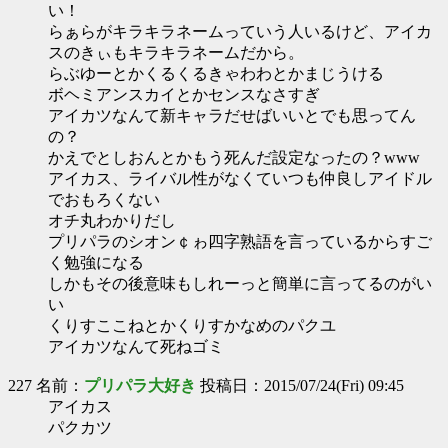
い！
らぁらがキラキラネームっていう人いるけど、アイカ
スのきぃもキラキラネームだから。
らぶゆーとかくるくるきゃわわとかまじうける
ボヘミアンスカイとかセンスなさすぎ
アイカツなんて新キャラだせばいいとでも思ってん
の？
かえでとしおんとかもう死んだ設定なったの？www
アイカス、ライバル性がなくていつも仲良しアイドル
でおもろくない
オチ丸わかりだし
プリパラのシオン￠ゎ四字熟語を言っているからすご
く勉強になる
しかもその後意味もしれーっと簡単に言ってるのがい
い
くりすここねとかくりすかなめのパクユ
アイカツなんて死ねゴミ
227 名前：
プリパラ大好き
投稿日：2015/07/24(Fri) 09:45
アイカス
パクカツ