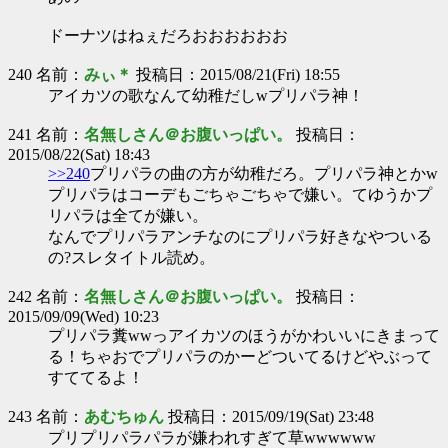
ドーナツはねぇだろおおおおおお
240 名前：
みぃ＊
投稿日：2015/08/21(Fri) 18:55
アイカツの歌なんて幼稚だしwプリパラ神！
241 名前：
名無しさん＠お腹いっぱい。
投稿日：
2015/08/22(Sat) 18:43
>>240
プリパラの曲の方が幼稚だろ。プリパラ神とかw
プリパラはコーデもごちゃごちゃで嫌い。てゆうかプ
リパラは全てが嫌い。
なんでプリパラアンチなのにプリパラ好きなやついる
の?スレタイトル読め。
242 名前：
名無しさん＠お腹いっぱい。
投稿日：
2015/09/09(Wed) 10:23
プリパラ糞wwっアイカツのほうがかわいいにきまって
る！ちゃおでプリパラのかーどついてるけどやぶって
すててるよ！
243 名前：
あむちゅん
投稿日：2015/09/19(Sat) 23:48
プリプリパラパラが嫌われすぎて草wwwwww