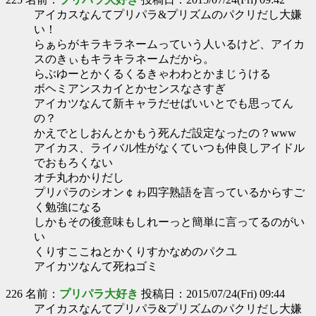
アイカスなんてプリパラ&プリズムのパクリだし大嫌
い！
らぁらがキラキラネームっていう人いるけど、アイカ
スのきぃもキラキラネームだから。
らぶゆーとかくるくるきゃわわとかまじうける
ボヘミアンスカイとかセンスなさすぎ
アイカツなんて新キャラだせばいいとでも思ってん
の？
かえでとしおんとかもう死んだ設定なったの？www
アイカス、ライバル性がなくていつも仲良しアイドル
でおもろくない
オチ丸わかりだし
プリパラのシオン￠ゎ四字熟語を言っているからすご
く勉強になる
しかもその後意味もしれーっと簡単に言ってるのがい
い
くりすここねとかくりすかなめのパクユ
アイカツなんて死ねゴミ
226 名前：
プリパラ大好き
投稿日：2015/07/24(Fri) 09:44
アイカスなんてプリパラ&プリズムのパクリだし大嫌