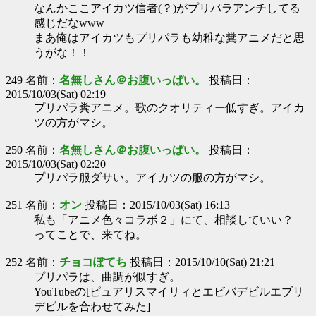
なんかここアイカツ信者(？)がプリパラアンチしてる
感じだなwww
まあ俺はアイカツもプリパラも幼稚な糞アニメだと思
うがな！！
249 名前：
名無しさん＠お腹いっぱい。
投稿日：
2015/10/03(Sat) 02:19
プリパラ糞アニメ。歌のクオリティー低すぎ。アイカ
ツの方がマシ。
250 名前：
名無しさん＠お腹いっぱい。
投稿日：
2015/10/03(Sat) 02:20
プリパラ服ダサい。アイカツの服の方がマシ。
251 名前：
オン
投稿日：2015/10/03(Sat) 16:13
私も「アニメ色々コラボ２」にて、相談していい？
ってことで、来てね。
252 名前：
チョコぽてち
投稿日：2015/10/10(Sat) 21:21
プリパラは、曲調が似すぎ。
YouTubeの[ピュアリスマイリィとエビバデビルエブリ
デビルを合わせてみた]