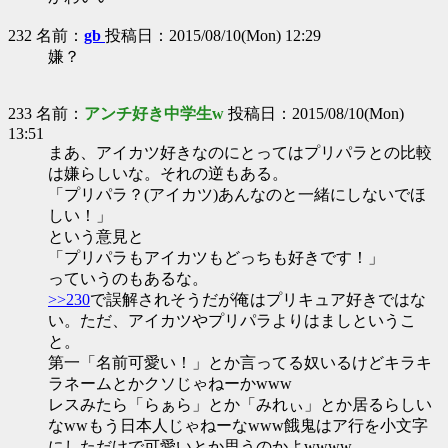
232 名前：
gb
投稿日：2015/08/10(Mon) 12:29
嫌？
233 名前：
アンチ好き中学生w
投稿日：2015/08/10(Mon)
13:51
まあ、アイカツ好きなのにとってはプリパラとの比較
は嫌らしいな。それの逆もある。
「プリパラ？(アイカツ)あんなのと一緒にしないでほ
しい！」
という意見と
「プリパラもアイカツもどっちも好きです！」
っていうのもあるな。
>>230
で誤解されそうだが俺はプリキュア好きではな
い。ただ、アイカツやプリパラよりはましというこ
と。
第一「名前可愛い！」とか言ってる奴いるけどキラキ
ラネームとかクソじゃねーかwww
レスみたら「らぁら」とか「みれぃ」とか居るらしい
なwwもう日本人じゃねーなwww餓鬼はア行を小文字
にしただけで可愛いとか思うのかよwwww