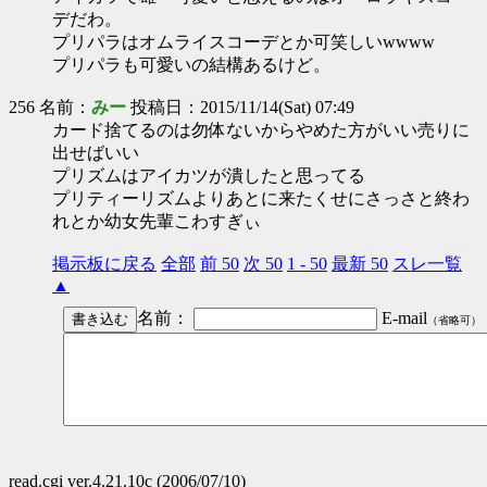
デだわ。
プリパラはオムライスコーデとか可笑しいwwww
プリパラも可愛いの結構あるけど。
256 名前：
みー
投稿日：2015/11/14(Sat) 07:49
カード捨てるのは勿体ないからやめた方がいい売りに
出せばいい
プリズムはアイカツが潰したと思ってる
プリティーリズムよりあとに来たくせにさっさと終わ
れとか幼女先輩こわすぎぃ
掲示板に戻る
全部
前 50
次 50
1 - 50
最新 50
スレ一覧
▲
名前：
E-mail
（省略可）
read.cgi ver.4.21.10c (2006/07/10)