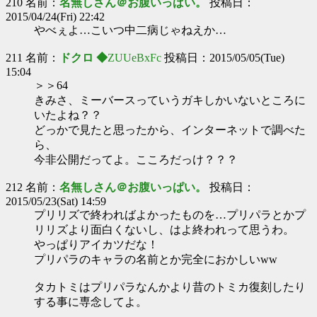
210 名前：
名無しさん＠お腹いっぱい。
投稿日：
2015/04/24(Fri) 22:42
やべぇよ…こいつ中二病じゃねえか…
211 名前：
ドクロ ◆
ZUUeBxFc
投稿日：2015/05/05(Tue)
15:04
＞＞64
きみさ、ミーバースっていうガキしかいないところに
いたよね？？
どっかで見たと思ったから、インターネットで調べた
ら、
今非公開だってよ。こころだっけ？？？
212 名前：
名無しさん＠お腹いっぱい。
投稿日：
2015/05/23(Sat) 14:59
プリリズで終わればよかったものを…プリパラとかプ
リリズより面白くないし、はよ終われって思うわ。
やっぱりアイカツだな！
プリパラのキャラの名前とか完全におかしいww
タカトミはプリパラなんかより昔のトミカ復刻したり
する事に専念してよ。