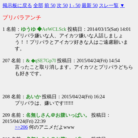
掲示板に戻る
全部
前 50
次 50
1 - 50
最新 50
スレ一覧
▼
プリパラアンチ
1 名前：
ゆうゆ ◆
AeWCLSck
投稿日：2014/03/15(Sat) 14:01
プリパラ嫌いな人、アイカツ嫌いな人話しましょ
う！！プリパラとアイカツ好きな人はご遠慮願いま
す。
207 名前：
& ◆
qSE7Gp7I
投稿日：2015/04/24(Fri) 14:54
言ったこと取り消します。アイカツとプリパラどちら
も好きです。
208 名前：
あいか
投稿日：2015/04/24(Fri) 16:24
プリパラは、嫌いです!!!!!!
209 名前：
名無しさん＠お腹いっぱい。
投稿日：
2015/04/24(Fri) 22:39
>>206
何のアニメだよwww