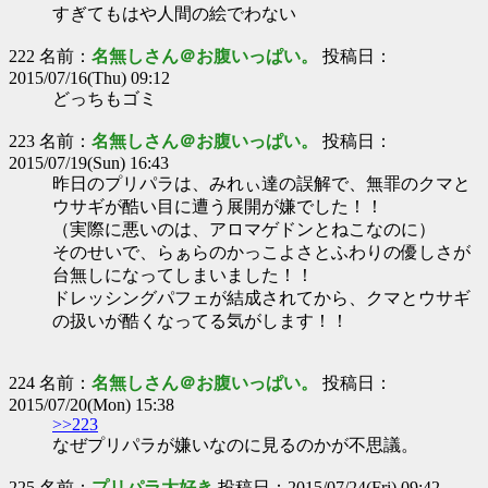
すぎてもはや人間の絵でわない
222 名前：
名無しさん＠お腹いっぱい。
投稿日：
2015/07/16(Thu) 09:12
どっちもゴミ
223 名前：
名無しさん＠お腹いっぱい。
投稿日：
2015/07/19(Sun) 16:43
昨日のプリパラは、みれぃ達の誤解で、無罪のクマと
ウサギが酷い目に遭う展開が嫌でした！！
（実際に悪いのは、アロマゲドンとねこなのに）
そのせいで、らぁらのかっこよさとふわりの優しさが
台無しになってしまいました！！
ドレッシングパフェが結成されてから、クマとウサギ
の扱いが酷くなってる気がします！！
224 名前：
名無しさん＠お腹いっぱい。
投稿日：
2015/07/20(Mon) 15:38
>>223
なぜプリパラが嫌いなのに見るのかが不思議。
225 名前：
プリパラ大好き
投稿日：2015/07/24(Fri) 09:42