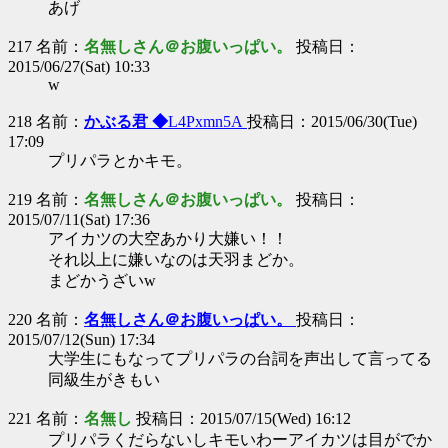
あげ
217 名前：
名無しさん＠お腹いっぱい。
投稿日：
2015/06/27(Sat) 10:33
w
218 名前：
かぶる君 ◆
L4Pxmn5A
投稿日：2015/06/30(Tue)
17:09
プリパラとかキモ。
219 名前：
名無しさん＠お腹いっぱい。
投稿日：
2015/07/11(Sat) 17:36
アイカツの大空あかり大嫌い！！
それ以上に嫌いなのは天羽まどか。
まどかうざいw
220 名前：
名無しさん＠お腹いっぱい。
投稿日：
2015/07/12(Sun) 17:34
大学生にもなってプリパラの台詞を声出して言ってる
同級生がきもい
221 名前：
名無し
投稿日：2015/07/15(Wed) 16:12
プリパラくだらないしキモいわーアイカツは目がでか