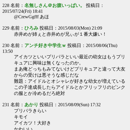
228 名前：
名無しさん＠お腹いっぱい。
投稿日：
2015/07/24(Fri) 18:41
@CrewGgfff あほ
229 名前：
ひろみ
投稿日：2015/08/03(Mon) 21:09
赤井めが姉ぇと赤井めが兄ぃが１番大嫌い！
230 名前：
アンチ好き中学生ｗ
投稿日：2015/08/06(Thu)
13:50
アイカツといいプリパラといい最近の幼女はもうプリ
キュアに興味は無くなったのか。
まあ俺どっちもみてないけどプリキュアと違って大友
からの受けは悪そうな感じだな
難題：アイドルとオシャレが好きな幼女が増えている
この子達成長したらアイドルとかフリッフリのピンク
の服とか冷めるだろ絶対
231 名前：
あかり
投稿日：2015/08/09(Sun) 17:32
プリパラきらい
キモイ
アイカツ！大好き
かわいい