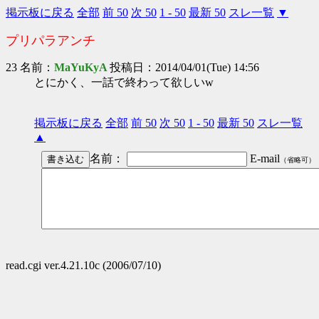
掲示板に戻る
全部
前 50
次 50
1 - 50
最新 50
スレ一覧
▼
プリパラアンチ
23 名前：
MaYuKyA
投稿日：2014/04/01(Tue) 14:56
とにかく、一話で終わって欲しいw
掲示板に戻る
全部
前 50
次 50
1 - 50
最新 50
スレ一覧
▲
名前：
E-mail
（省略可）
read.cgi ver.4.21.10c (2006/07/10)