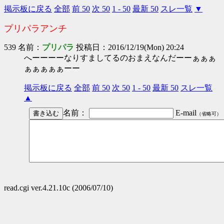
掲示板に戻る
全部
前 50
次 50
1 - 50
最新 50
スレ一覧
▼
プリパラアンチ
539 名前：
プリパラ
投稿日：2016/12/19(Mon) 20:24
へーーーーなりすましてるのおまえなんだーーぁぁぁ
ぁぁぁぁぁーー
掲示板に戻る
全部
前 50
次 50
1 - 50
最新 50
スレ一覧
▲
名前：
E-mail
（省略可）
read.cgi ver.4.21.10c (2006/07/10)