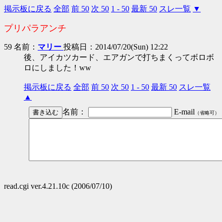
掲示板に戻る
全部
前 50
次 50
1 - 50
最新 50
スレ一覧
▼
プリパラアンチ
59 名前：
マリー
投稿日：2014/07/20(Sun) 12:22
後、アイカツカード、エアガンで打ちまくってボロボ
ロにしました！ww
掲示板に戻る
全部
前 50
次 50
1 - 50
最新 50
スレ一覧
▲
名前：
E-mail
（省略可）
read.cgi ver.4.21.10c (2006/07/10)