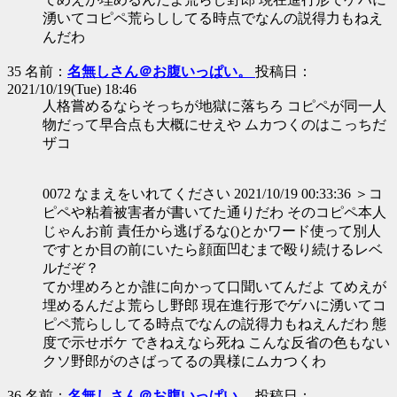
湧いてコピペ荒らししてる時点でなんの説得力もねえ
んだわ
35 名前：
名無しさん＠お腹いっぱい。
投稿日：
2021/10/19(Tue) 18:46
人格嘗めるならそっちが地獄に落ちろ コピペが同一人
物だって早合点も大概にせえや ムカつくのはこっちだ
ザコ
0072 なまえをいれてください 2021/10/19 00:33:36 ＞コ
ピペや粘着被害者が書いてた通りだわ そのコピペ本人
じゃんお前 責任から逃げるな()とかワード使って別人
ですとか目の前にいたら顔面凹むまで殴り続けるレベ
ルだぞ？
てか埋めろとか誰に向かって口聞いてんだよ てめえが
埋めるんだよ荒らし野郎 現在進行形でゲハに湧いてコ
ピペ荒らししてる時点でなんの説得力もねえんだわ 態
度で示せボケ できねえなら死ね こんな反省の色もない
クソ野郎がのさばってるの異様にムカつくわ
36 名前：
名無しさん＠お腹いっぱい。
投稿日：