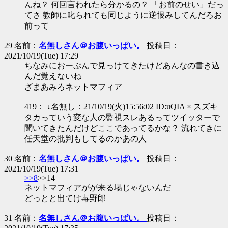
んね？ 何回言われたら分かるの？ 「お前のせい」だっ
てさ 教師に叱られても同じように逆恨みしてんだろお
前って
29 名前：
名無しさん＠お腹いっぱい。
投稿日：
2021/10/19(Tue) 17:29
ちなみにおーぷんで見っけてきたけどあんなの書き込
んだ覚えないね
ざまあみろネットマフィア
419： ↓名無し：21/10/19(火)15:56:02 ID:uQIA × スズキ
タカっていう変な人の監視スレあるってツイッターで
聞いてきたんだけどここであってるかな？ 流れてきに
任天堂の批判もしてるのかあの人
30 名前：
名無しさん＠お腹いっぱい。
投稿日：
2021/10/19(Tue) 17:31
>>8
>>14
ネットマフィアがが来る場じゃないんだ
どっとと出てけ毒野郎
31 名前：
名無しさん＠お腹いっぱい。
投稿日：