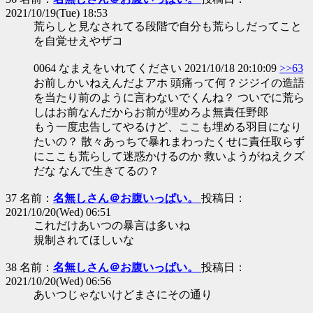
2021/10/19(Tue) 18:53
荒らしと見なされてる段階で自分も荒らしだってこと
を自覚せえやザコ
0064 なまえをいれてください 2021/10/18 20:10:09
>>63
お前しかいねえんだよアホ 頭痛って何？ジジイの造語
を当たり前のように言わないでくんね？ ついでに荒ら
しはお前なんだからお前が埋めろよ無責任野郎
もう一度忠告してやるけど、ここも埋める羽目になり
たいの？ 散々あっちで暴れまわったくせに責任取らず
にここも荒らして迷惑かけるのか 救いようがねえクズ
だな なんで生きてるの？
37 名前：
名無しさん＠お腹いっぱい。
投稿日：
2021/10/20(Wed) 06:51
これだけあいつの暴言は多いね
規制されてほしいな
38 名前：
名無しさん＠お腹いっぱい。
投稿日：
2021/10/20(Wed) 06:56
あいつじゃないけどまさにその通り