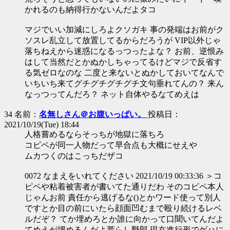
かれるのも納得行かないんだよタコ
マジでいい加減にしろよクソガキ 事の発端はお前がク
ソスレ乱立して放置してるからだろうが VIP以外じゃ
落ちねえから迷惑になるっつったよな？ お前、逆恨み
はして当然だとかぬかしちゃってるけどマジで反省す
る気ゼロなのな 二度と来ないとぬかしておいてなんで
いちいち来てグチグチグチグチ文句垂れてんの？ 来ん
なっつってんだろ？ ネット自体やるなてめえは
34 名前：
名無しさん＠お腹いっぱい。
投稿日：
2021/10/19(Tue) 18:44
人格嘗めるならそっちが地獄に落ちろ
コピペが同一人物だって早合点も大概にせえや
ムカつくのはこっちだザコ
0072 なまえをいれてください 2021/10/19 00:33:36 ＞コ
ピペや粘着被害者が書いてた通りだわ そのコピペ本人
じゃんお前 責任から逃げるな()とかワード使って別人
ですとか目の前にいたら顔面凹むまで殴り続けるレベ
ルだぞ？ てか埋めろとか誰に向かって口聞いてんだよ
てめえが埋めるんだよ荒らし野郎 現在進行形でゲハに