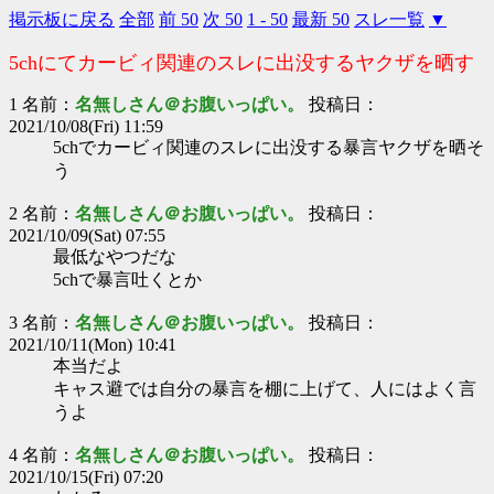
掲示板に戻る
全部
前 50
次 50
1 - 50
最新 50
スレ一覧
▼
5chにてカービィ関連のスレに出没するヤクザを晒す
1 名前：
名無しさん＠お腹いっぱい。
投稿日：
2021/10/08(Fri) 11:59
5chでカービィ関連のスレに出没する暴言ヤクザを晒そ
う
2 名前：
名無しさん＠お腹いっぱい。
投稿日：
2021/10/09(Sat) 07:55
最低なやつだな
5chで暴言吐くとか
3 名前：
名無しさん＠お腹いっぱい。
投稿日：
2021/10/11(Mon) 10:41
本当だよ
キャス避では自分の暴言を棚に上げて、人にはよく言
うよ
4 名前：
名無しさん＠お腹いっぱい。
投稿日：
2021/10/15(Fri) 07:20