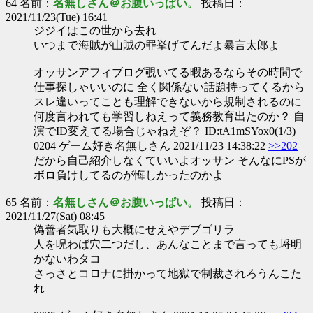
64 名前：
名無しさん＠お腹いっぱい。
投稿日：
2021/11/23(Tue) 16:41
ジジイはこの世から去れ
いつまで海賊が山賊の罪挙げてんだよ暴言太郎よ
オッサンアフィブログ覗いてる暇あるならその時間で
仕事探しゃいいのに 全く関係ない話題持ってくるから
スレ違いってことも理解できないから規制されるのに
何度言われても学習しねえって義務教育出たのか？ 自
演でID変えてる場合じゃねえぞ？ ID:tA1mSYox0(1/3)
0204 ゲーム好き名無しさん 2021/11/23 14:38:22
>>202
だから自己紹介しなくていいよオッサン そんなにPSが
ボロ負けしてるのが悔しかったのかよ
65 名前：
名無しさん＠お腹いっぱい。
投稿日：
2021/11/27(Sat) 08:45
偽善者気取りも大概にせえやデブゴリラ
人を呪わば穴二つだし、あんなことまで言っても埒明
かないわタコ
さっさとコロナに掛かって地獄で制裁されろうんこた
れ