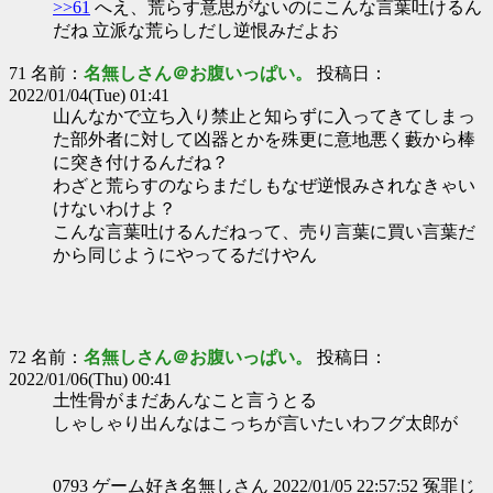
>>61
へえ、荒らす意思がないのにこんな言葉吐けるん
だね 立派な荒らしだし逆恨みだよお
71 名前：
名無しさん＠お腹いっぱい。
投稿日：
2022/01/04(Tue) 01:41
山んなかで立ち入り禁止と知らずに入ってきてしまっ
た部外者に対して凶器とかを殊更に意地悪く藪から棒
に突き付けるんだね？
わざと荒らすのならまだしもなぜ逆恨みされなきゃい
けないわけよ？
こんな言葉吐けるんだねって、売り言葉に買い言葉だ
から同じようにやってるだけやん
72 名前：
名無しさん＠お腹いっぱい。
投稿日：
2022/01/06(Thu) 00:41
土性骨がまだあんなこと言うとる
しゃしゃり出んなはこっちが言いたいわフグ太郎が
0793 ゲーム好き名無しさん 2022/01/05 22:57:52 冤罪じ