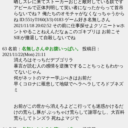
晒しスレに来てストーカーおじと敵対している奴です
アピールで正体判明して笑い者になったからって首吊
らないでね？ 俺たちのオモチャがなくなっちゃうから
ね ID:551yTf/60(3/3) 0183 ゲーム好き名無しさん
2021/11/18 20:02:52 その前に仕事探せよクソニートwホ
ントやることねえんだなぁこのゴキブリは お前こそ
SIEが撤退して自殺しないでね
63 名前：
名無しさん＠お腹いっぱい。
投稿日：
2021/11/22(Mon) 21:11
消えろはそっちだデブゴリラ
暴言が読む人の感情を逆撫ですることちっともわかっ
てないじゃん
何がネットのマナー学ぶべきはお前だ
早くコロナに罹患して地獄でヘラヘラしてろドブネズ
ミ
お前がこの世から消えろよどこ行っても迷惑かけるだ
けの荒らし豚が ぶっちゃけ荒らして謝罪なし、大百科
荒らしてトンズラ 死ねよマジで