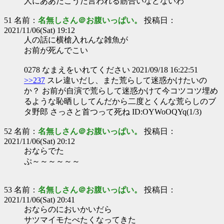
人にああだこうだ言われる筋合いなどないわ
51 名前：
名無しさん＠お腹いっぱい。
投稿日：
2021/11/06(Sat) 19:12
人の話に横槍入れんな雑魚が
お前が死んでこい
0278 なまえをいれてください 2021/09/18 16:22:51
>>237
スレ違いだし、また荒らして迷惑かけたいの
か？ お前が自演で荒らして迷惑かけて今コツコツ埋め
るような恥晒ししてんだから二度とくんな荒らしのブ
タ野郎 さっさと首つって死ね ID:OYWoOQYq(1/3)
52 名前：
名無しさん＠お腹いっぱい。
投稿日：
2021/11/06(Sat) 20:12
おならでた
ぷ～～～～～～
53 名前：
名無しさん＠お腹いっぱい。
投稿日：
2021/11/06(Sat) 20:41
おならのにおいかいだら
サツマイモたべたくなってきた