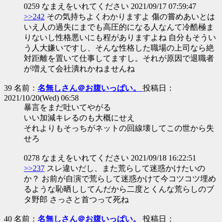
0259 なまえをいれてください 2021/09/17 07:59:47
>>242
その気持ちよくわかりますよ 傷の嘗めあいとは
いえ人の過失にまでも高圧的になる人なんて冷酷極ま
りないし性格悪いにも程がありますよね 自分もそうい
う人大嫌いですし、そんな性格した職場の上司なら絶
対距離を置いて仕事してますし。それが原因で退職者
が増えて会社潰れかねませんね
39 名前：
名無しさん＠お腹いっぱい。
投稿日：
2021/10/20(Wed) 06:58
暴言をまだ吐いてやがる
いい加減キレるのも大概にせえ
それよりもそっちがネットの回線壊してこの世から失
せろ
0278 なまえをいれてください 2021/09/18 16:22:51
>>237
スレ違いだし、また荒らして迷惑かけたいの
か？ お前が自演で荒らして迷惑かけて今コツコツ埋め
るような恥晒ししてんだから二度とくんな荒らしのブ
タ野郎 さっさと首つって死ね
40 名前：
名無しさん＠お腹いっぱい。
投稿日：