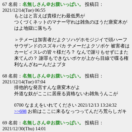
67 名前：
名無しさん＠お腹いっぱい。
投稿日：
2021/12/14(Tue) 06:55
もとはと言えば貴様だわ最低男が
つくづくネットのマナー守れは雑魚のほうだ唐変木が
はよ地獄に落ちろ
＞テメーは加害者だよクソハゲホモジジイで頭ハーフ
サウザンドのスズキバカ テメーだよクソボケ 被害者は
カービィスレの皆々様だろ？ なんで謝りもせずにまた
来てんの？ 謝罪もできないボケが上から目線で喋る権
利なんざねーんだよブタ
68 名前：
名無しさん＠お腹いっぱい。
投稿日：
2021/12/14(Tue) 07:04
排他的な発言すんな唐変木がよ
外道な奴がここに居座る資格ないわ雑魚うんこが
0700 なまえをいれてください 2021/12/13 13:24:32
>>698
お前はここに来るなっつってんだろ荒らしガキ
69 名前：
名無しさん＠お腹いっぱい。
投稿日：
2021/12/30(Thu) 14:01