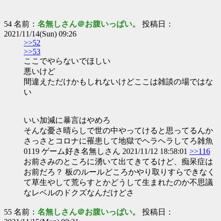
54 名前：
名無しさん＠お腹いっぱい。
投稿日：
2021/11/14(Sun) 09:26
>>52
>>53
ここでやらないでほしい
悪いけど
間違えただけかもしれないけどここは雑談の場ではな
い
いい加減に暴言はやめろ
そんな憂さ晴らしで世の中やってけると思ってるんか
さっさとコロナに罹患して地獄でヘラヘラしてろ雑魚
0119 ゲーム好き名無しさん 2021/11/12 18:58:01
>>116
お前さみのところに湧いて出てきてるけど、痴呆症は
お前だろ？ 板のルールどころかやり取りすらできなく
て草生やして荒らすとかどうして生まれたのか不思議
なレベルのドクズなんだけどさ
55 名前：
名無しさん＠お腹いっぱい。
投稿日：