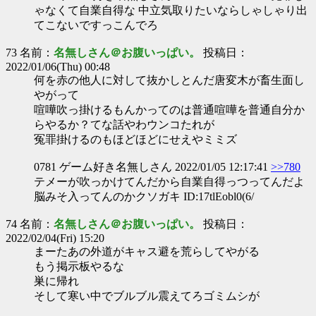
ゃなくて自業自得な 中立気取りたいならしゃしゃり出
てこないですっこんでろ
73 名前：
名無しさん＠お腹いっぱい。
投稿日：
2022/01/06(Thu) 00:48
何を赤の他人に対して抜かしとんだ唐変木が畜生面し
やがって
喧嘩吹っ掛けるもんかってのは普通喧嘩を普通自分か
らやるか？てな話やわウンコたれが
冤罪掛けるのもほどほどにせえやミミズ
0781 ゲーム好き名無しさん 2022/01/05 12:17:41
>>780
テメーが吹っかけてんだから自業自得っつってんだよ
脳みそ入ってんのかクソガキ ID:17tlEobl0(6/
74 名前：
名無しさん＠お腹いっぱい。
投稿日：
2022/02/04(Fri) 15:20
まーたあの外道がキャス避を荒らしてやがる
もう掲示板やるな
巣に帰れ
そして寒い中でブルブル震えてろゴミムシが