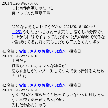
2021/10/20(Wed) 07:00
これ自作自演じゃないし
何いってんだ癇癪玉男
0279 なまえをいれてください 2021/09/18 16:24:46
>>253
やりなさいじゃねーよ荒らし 荒らしの分際でな
に上から目線でイキってんだボケ 公共の場所で関係な
い話続けてるお前は荒らしだから二度とくんなボケ
41 名前：
名無しさん＠お腹いっぱい。
投稿日：
2021/10/20(Wed) 07:16
本当だよ
何事もいちいちキレんな雑魚が
荒らす意思がない人に対してなんで吹っ掛けるんだあ
のゴミは
42 名前：
名無しさん＠お腹いっぱい。
投稿日：
2021/10/20(Wed) 07:20
なんでわざと荒らそうと思ってもいない人に対しあん
なに毒突く必要があるんだ全く
失礼だわあんにゃろ