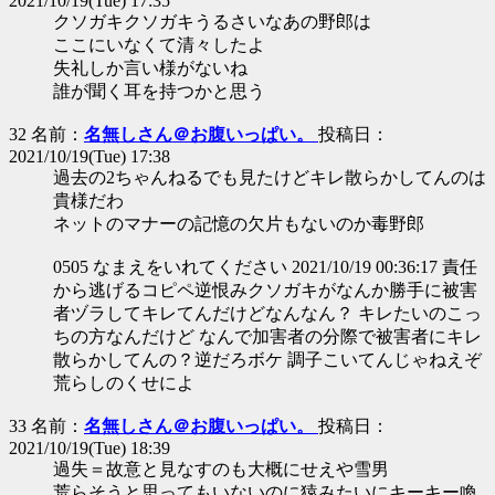
2021/10/19(Tue) 17:35
クソガキクソガキうるさいなあの野郎は
ここにいなくて清々したよ
失礼しか言い様がないね
誰が聞く耳を持つかと思う
32 名前：
名無しさん＠お腹いっぱい。
投稿日：
2021/10/19(Tue) 17:38
過去の2ちゃんねるでも見たけどキレ散らかしてんのは
貴様だわ
ネットのマナーの記憶の欠片もないのか毒野郎
0505 なまえをいれてください 2021/10/19 00:36:17 責任
から逃げるコピペ逆恨みクソガキがなんか勝手に被害
者ヅラしてキレてんだけどなんなん？ キレたいのこっ
ちの方なんだけど なんで加害者の分際で被害者にキレ
散らかしてんの？逆だろボケ 調子こいてんじゃねえぞ
荒らしのくせによ
33 名前：
名無しさん＠お腹いっぱい。
投稿日：
2021/10/19(Tue) 18:39
過失＝故意と見なすのも大概にせえや雪男
荒らそうと思ってもいないのに猿みたいにキーキー喚