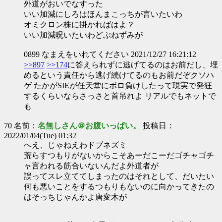
外道がおいでなすった
いい加減にしろはほんまこっちが言いたいわ
オミクロン株に掛かればはよ？
いい加減呪いたいわどぶねずみが
0899 なまえをいれてください 2021/12/27 16:21:12
>>897
>>174
に答えられずに逃げてるのはお前だし、埋
めるという責任から逃げ続けてるのもお前だぞクソハ
ゲ たかがSIEが任天堂にボロ負けしたって現実で発狂
するくらいならさっさと首吊れよ リアルでもネットで
も
70 名前：
名無しさん＠お腹いっぱい。
投稿日：
2022/01/04(Tue) 01:32
へえ、じゃねえわドブネズミ
荒らすつもりがないからこそあーだこーだゴチャゴチ
ャ言われる筋合いないんだよ外道者が
誤ってスレ立ててしまったのはそれとして、だいたい
何も悪いことをするつもりもないのに向かってきたの
はそっちじゃんかよ唐変木が