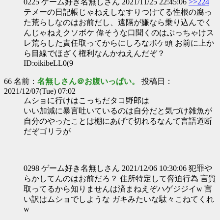
0225 ゲーム好き名無しさん 2021/11/25 22:45:06
>>224
テメーの日記帳じゃねえしなすりつけてる性根の腐っ
た荒らしなのはお前だし、遠隔が嫌なら乗り込んでく
んじゃねえクソボケ 偉そうな口聞くのはぶっちゃけス
レ荒らした責任取ってからにしろなボケ頭 お前に上か
ら目線でほざく権利なんかねえんだぞ？
ID:oikibeLL0(9
66 名前：
名無しさん＠お腹いっぱい。
投稿日：
2021/12/07(Tue) 07:02
ムショに行けはこっちだタコ野郎は
いい加減に暴言吐いているのは自分だと気づけ雑魚が
自分のやったことは棚にあげて切れるなんて言語道断
だぞゴリラが
0298 ゲーム好き名無しさん 2021/12/06 10:30:06 犯罪や
らかしてんのはお前だろ？ 住所特定して脅迫行為 言質
取ってるから知りませんは済まねえぞハゲジジイw 言
い訳はムショでしような ガキみたいな駄々こねてくれ
w