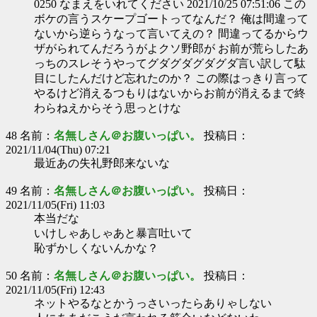
0250 なまえをいれてください 2021/10/25 07:51:06 この
ボケの言うスケープゴートってなんだ？ 俺は間違って
ないから逆らうなって言いてえの？ 間違ってるからウ
ザがられてんだろうがよクソ野郎が お前が荒らしたあ
っちのスレそうやってグダグダグダグダ言い訳して駄
目にしたんだけど忘れたのか？ この際はっきり言って
やるけど消えるつもりはないからお前が消えるまで終
わらねえからそう思っとけな
48 名前：
名無しさん＠お腹いっぱい。
投稿日：
2021/11/04(Thu) 07:21
最近あの失礼野郎来ないな
49 名前：
名無しさん＠お腹いっぱい。
投稿日：
2021/11/05(Fri) 11:03
本当だな
いけしゃあしゃあと暴言吐いて
恥ずかしくないんかな？
50 名前：
名無しさん＠お腹いっぱい。
投稿日：
2021/11/05(Fri) 12:43
ネットやるなとかうっさいったらありゃしない