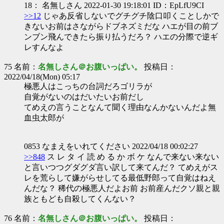
18： 名無しさん 2022-01-30 19:18:01 ID：EpLfU9CI
>>12
じゃあ反省しないでグチグチ陰口叩くことしかで
きないお前はさながらドブネズミだな ハエが目の前ブ
ンブン飛んできたら振り払うだろ？ ハエの分際で逆ギ
レすんなよ
75 名前：
名無しさん＠お腹いっぱい。
投稿日：
2022/04/18(Mon) 05:17
極悪人はこっちの台詞だろゴリラが
自覚がないのはだいたいお前だし
てめえの言うことなんて聞く理由なんかないんだよ無
血虫太郎が
0853 なまえをいれてください 2022/04/18 00:02:27
>>848
ス レ タ イ 読 め る か ボ ケ なんで来ない来ない
と言いつつグダグダ言い訳して来てんだ？ てめえがス
レを荒らして嫌がらせしてる最低野郎って自覚はねえ
んだな？ 稀代の極悪人だよお前 お前産んだクソ親と親
族ともども自殺してくんない？
76 名前：
名無しさん＠お腹いっぱい。
投稿日：