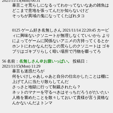
2021/11/15(Mon) 00:31
暴言こそ荒らしになるってわかってないなあの雑魚は
どこまで意地を張ってんだか知らないけど
そっちが異域の鬼になってくたばれタコ
0125 ゲーム好き名無しさん 2021/11/14 22:20:45 カービ
ィに興味ないクソニートが無理しなくていいから より
によってゲームに関係ないアニメの方持ってくるとか
ホントにわかなんだなこの荒らしのクソニートは ゴキ
ブリはゴキブリらしく暗い場所で汚物を啜ってろ
56 名前：
名無しさん＠お腹いっぱい。
投稿日：
2021/11/15(Mon) 11:29
暴言も迷惑だろが
何をいけしゃあしゃあと自分の仕出かしたことは棚に
上げて人に当たり散らしてんだ
さっさと地獄に行って制裁されたら？
ネットのマナーを守るべきはそっちだろうがだいたい
人格を嘗めたことを散々しておいて貴様が言う資格な
んかないんだよトンマ