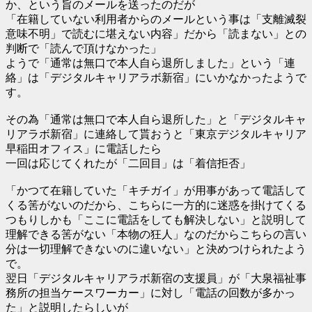
か、という旨のメールを送ったのだが
「在籍していない利用者からのメールという事は「支離滅裂
意味不明」で読むに堪えない内容」だから「読まない」との
判断で「読んで頂けなかった」
ようで「通常は無口で本人自ら退所しました」という「連
絡」は「デジタルキャリアラボ新宿」にいかなかったようで
す。
その為「通常は無口で本人自ら退所した」と「デジタルキャ
リアラボ新宿」に連絡して貰おうと「東京デジタルキャリア
早稲田オフィス」に電話したら
一回は応じてくれたが「二回目」は「着信拒否」
「かつて在籍していた「キチガイ」が用事があって電話して
くる筈がないのだから、こちらに一方的に迷惑を掛けてくる
つもりしかも「ここに電話をしても解決しない」と説明して
理解できる筈がない「本物の狂人」なのだからこちらの言い
分は一切理解できないのに違いない」と決めつけられたよう
で。
翌日「デジタルキャリアラボ新宿の支援員」が「大泉福祉事
務所の担当ケースワーカー」に対し「電話の回数が多かっ
た」と説明したらしいが