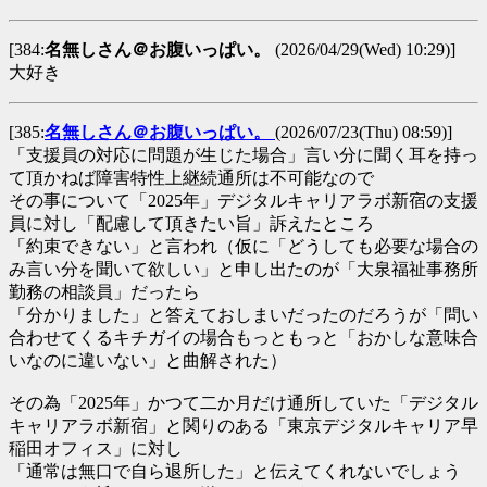
[384:
名無しさん＠お腹いっぱい。
(2026/04/29(Wed) 10:29)]
大好き
[385:
名無しさん＠お腹いっぱい。
(2026/07/23(Thu) 08:59)]
「支援員の対応に問題が生じた場合」言い分に聞く耳を持っ
て頂かねば障害特性上継続通所は不可能なので
その事について「2025年」デジタルキャリアラボ新宿の支援
員に対し「配慮して頂きたい旨」訴えたところ
「約束できない」と言われ（仮に「どうしても必要な場合の
み言い分を聞いて欲しい」と申し出たのが「大泉福祉事務所
勤務の相談員」だったら
「分かりました」と答えておしまいだったのだろうが「問い
合わせてくるキチガイの場合もっともっと「おかしな意味合
いなのに違いない」と曲解された）
その為「2025年」かつて二か月だけ通所していた「デジタル
キャリアラボ新宿」と関りのある「東京デジタルキャリア早
稲田オフィス」に対し
「通常は無口で自ら退所した」と伝えてくれないでしょう