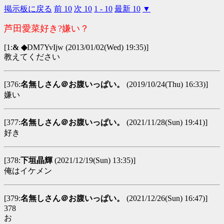
掲示板に戻る
前 10
次 10
1 - 10
最新 10
▼
芦田愛菜好き?嫌い？
[1:
& ◆
DM7YvIjw
(2013/01/02(Wed) 19:35)]
教えてください
[376:
名無しさん＠お腹いっぱい。
(2019/10/24(Thu) 16:33)]
嫌い
[377:
名無しさん＠お腹いっぱい。
(2021/11/28(Sun) 19:41)]
好き
[378:
下垣晶輝
(2021/12/19(Sun) 13:35)]
俺はイケメン
[379:
名無しさん＠お腹いっぱい。
(2021/12/26(Sun) 16:47)]
378
お