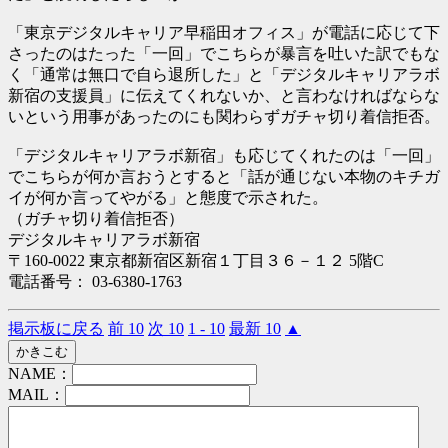
「東京デジタルキャリア早稲田オフィス」が電話に応じて下
さったのはたった「一回」でこちらが暴言を吐いた訳でもな
く「通常は無口で自ら退所した」と「デジタルキャリアラボ
新宿の支援員」に伝えてくれないか、と言わなければならな
いという用事があったのにも関わらずガチャ切り着信拒否。
「デジタルキャリアラボ新宿」も応じてくれたのは「一回」
でこちらが何か言おうとすると「話が通じない本物のキチガ
イが何か言ってやがる」と態度で示された。
（ガチャ切り着信拒否）
デジタルキャリアラボ新宿
〒160-0022 東京都新宿区新宿１丁目３６－１２ 5階C
電話番号： 03-6380-1763
掲示板に戻る
前 10
次 10
1 - 10
最新 10
▲
NAME：
MAIL：