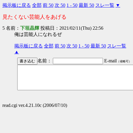
掲示板に戻る
全部
前 50
次 50
1 - 50
最新 50
スレ一覧
▼
見たくない芸能人をあげる
5 名前：
下垣晶輝
投稿日：2021/02/11(Thu) 22:56
俺は芸能人になれるぜ
掲示板に戻る
全部
前 50
次 50
1 - 50
最新 50
スレ一覧
▲
名前：
E-mail
（省略可）
read.cgi ver.4.21.10c (2006/07/10)