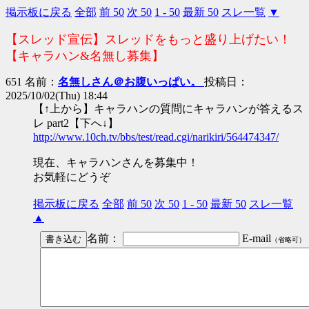
掲示板に戻る
全部
前 50
次 50
1 - 50
最新 50
スレ一覧
▼
【スレッド宣伝】スレッドをもっと盛り上げたい！
【キャラハン&名無し募集】
651 名前：
名無しさん＠お腹いっぱい。
投稿日：
2025/10/02(Thu) 18:44
【↑上から】キャラハンの質問にキャラハンが答えるス
レ part2【下へ↓】
http://www.10ch.tv/bbs/test/read.cgi/narikiri/564474347/
現在、キャラハンさんを募集中！
お気軽にどうぞ
掲示板に戻る
全部
前 50
次 50
1 - 50
最新 50
スレ一覧
▲
名前：
E-mail
（省略可）