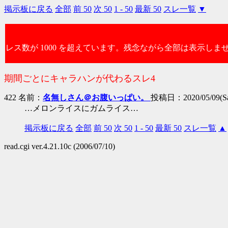
掲示板に戻る
全部
前 50
次 50
1 - 50
最新 50
スレ一覧
▼
レス数が 1000 を超えています。残念ながら全部は表示しま
期間ごとにキャラハンが代わるスレ4
422 名前：
名無しさん＠お腹いっぱい。
投稿日：2020/05/09(Sat
…メロンライスにガムライス…
掲示板に戻る
全部
前 50
次 50
1 - 50
最新 50
スレ一覧
▲
read.cgi ver.4.21.10c (2006/07/10)