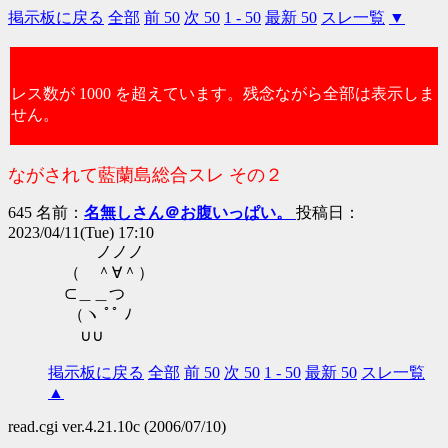
掲示板に戻る
全部
前 50
次 50
1 - 50
最新 50
スレ一覧
▼
レス数が 1000 を超えています。残念ながら全部は表示しま
せん。
ながされて藍蘭島総合スレ その２
645 名前：
名無しさん＠お腹いっぱい。
投稿日：
2023/04/11(Tue) 17:10
ノノノ
（ ＾∀＾）
⊂＿＿つ
（ヽ ﾟﾟ ﾉ
∪∪
掲示板に戻る
全部
前 50
次 50
1 - 50
最新 50
スレ一覧
▲
read.cgi ver.4.21.10c (2006/07/10)