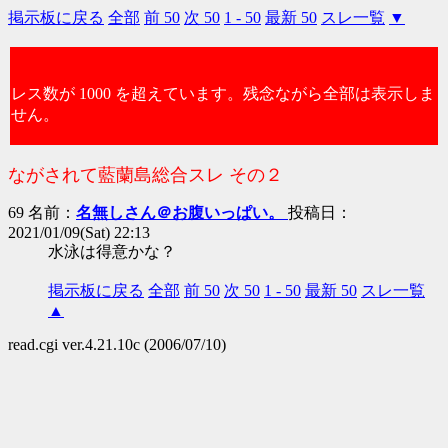
掲示板に戻る
全部
前 50
次 50
1 - 50
最新 50
スレ一覧
▼
レス数が 1000 を超えています。残念ながら全部は表示しま
せん。
ながされて藍蘭島総合スレ その２
69 名前：
名無しさん＠お腹いっぱい。
投稿日：
2021/01/09(Sat) 22:13
水泳は得意かな？
掲示板に戻る
全部
前 50
次 50
1 - 50
最新 50
スレ一覧
▲
read.cgi ver.4.21.10c (2006/07/10)