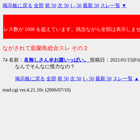
掲示板に戻る
全部
前 50
次 50
1 - 50
最新 50
スレ一覧
▼
レス数が 1000 を超えています。残念ながら全部は表示しま
ながされて藍蘭島総合スレ その２
74 名前：
名無しさん＠お腹いっぱい。
投稿日：2021/01/15(Fri)
なんでそんなに怪力なの？
掲示板に戻る
全部
前 50
次 50
1 - 50
最新 50
スレ一覧
▲
read.cgi ver.4.21.10c (2006/07/10)