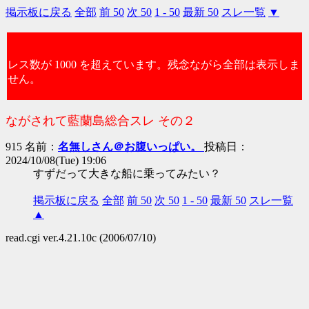
掲示板に戻る
全部
前 50
次 50
1 - 50
最新 50
スレ一覧
▼
レス数が 1000 を超えています。残念ながら全部は表示しま
せん。
ながされて藍蘭島総合スレ その２
915 名前：
名無しさん＠お腹いっぱい。
投稿日：
2024/10/08(Tue) 19:06
すずだって大きな船に乗ってみたい？
掲示板に戻る
全部
前 50
次 50
1 - 50
最新 50
スレ一覧
▲
read.cgi ver.4.21.10c (2006/07/10)