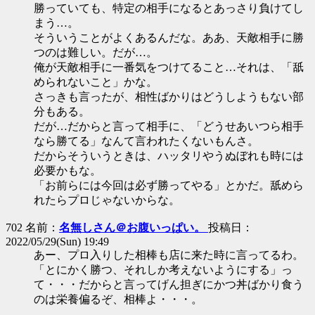
勝っていても、特定の相手になるとあっさり負けてし
まう…。
そういうことがよくあるんだな。ああ、天敵相手に勝
つのは難しい。だが…。
俺が天敵相手に一番気をつけてること…それは、「舐
められないこと」かな。
さっきも言ったが、相性ばかりはどうしようもない部
分もある。
だが…だからと言って相手に、「どうせあいつら相手
なら勝てる」なんて言われたくないもんさ。
だからそういうときは、ハッタリやうぬぼれも時には
必要かもな。
「お前らには今回は必ず勝ってやる」とかだ。舐めら
れたらプロじゃないからな。
702 名前：
名無しさん＠お腹いっぱい。
投稿日：
2022/05/29(Sun) 19:49
あー、プロ入りした相棒も店に来た時に言ってるわ。
「とにかく勝つ、それしか考えないようにする」っ
て・・・だからと言ってげん担ぎにかつ丼ばかり食う
のは栄養偏るぞ、相棒よ・・・。