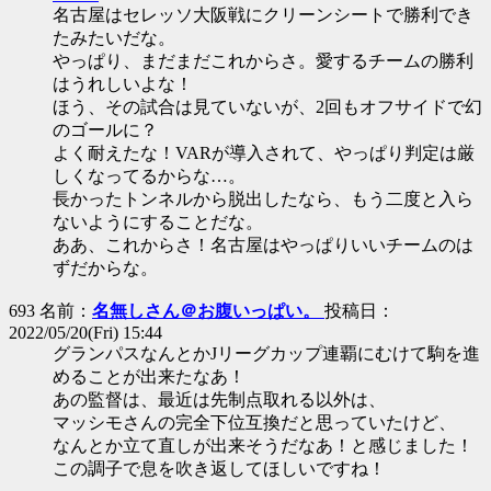
名古屋はセレッソ大阪戦にクリーンシートで勝利でき
たみたいだな。
やっぱり、まだまだこれからさ。愛するチームの勝利
はうれしいよな！
ほう、その試合は見ていないが、2回もオフサイドで幻
のゴールに？
よく耐えたな！VARが導入されて、やっぱり判定は厳
しくなってるからな…。
長かったトンネルから脱出したなら、もう二度と入ら
ないようにすることだな。
ああ、これからさ！名古屋はやっぱりいいチームのは
ずだからな。
693 名前：
名無しさん＠お腹いっぱい。
投稿日：
2022/05/20(Fri) 15:44
グランパスなんとかJリーグカップ連覇にむけて駒を進
めることが出来たなあ！
あの監督は、最近は先制点取れる以外は、
マッシモさんの完全下位互換だと思っていたけど、
なんとか立て直しが出来そうだなあ！と感じました！
この調子で息を吹き返してほしいですね！