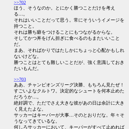
>>702
ほう、そうなのか。とにかく勝つことだけを考え
る…。
それはいいことだって思う。常にそういうイメージを
持つこと。
それは勝ち癖をつけることにもつながるからな。
そしてかつ丼をげん担ぎに食べるのもまたいいこと
だ。
まあ、そればかりではたしかにちょっと心配かもしれ
ないけどな。
勝つことはとても難しいことだが、強く意識しておき
たいもんだ。
>>703
ああ、チャンピオンズリーグ決勝、もちろん見たぜ！
すごいよなクルトワ。決定的なシュートを何本止めた
だろうか…。
絶好調で、ただでさえ大きな彼があの日は余計に大き
く見えたよな。
サッカーはキーパーが大事…そのとおりだな。年々そ
うなってきているな。
何しろサッカーにおいて、キーパーがすべて止めれば