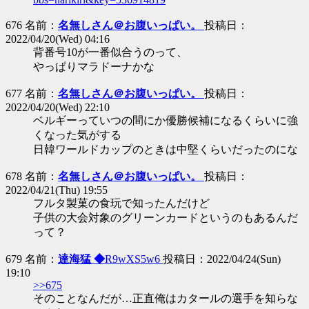
676 名前：
名無しさん＠お腹いっぱい。
投稿日：
2022/04/20(Wed) 04:16
背番号10が一番似合うのって、
やっぱりマラドーナかな
677 名前：
名無しさん＠お腹いっぱい。
投稿日：
2022/04/20(Wed) 22:10
ベルギーっていつの間にか優勝候補になるくらいに強
くなった気がする
日韓ワールドカップのときは中堅くらいだったのにな
678 名前：
名無しさん＠お腹いっぱい。
投稿日：
2022/04/21(Thu) 19:55
フルタ製菓の食玩で知ったんだけど
子供の大会対象のグリーンカードというのもあるんだ
って？
679 名前：
達海猛 ◆
R9wXS5w6
投稿日：2022/04/24(Sun)
19:10
>>675
そのことなんだが…正直俺はカタールの選手を知らな