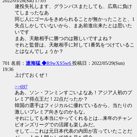
2022/05/28(Sat) 17:05
連投失礼します、グランパスまたしても、広島に負け
てしまったなあ
同じ人にゴールをきめられることが無かったことと、1
失点しかしていないから、まあ前進出来たとは思いた
いです
まあ、天敵相手に勝つのは難しいですよね？
それと監督は、天敵相手に対して1番気をつけているこ
とはなんでしょうか？
701 名前：
達海猛 ◆
R9wXS5w6
投稿日：2022/05/29(Sun)
19:36
上げておくぜ！
>>697
ああ、ソン・フンミンすごいよなあ！アジア人初のプ
レミア得点王だ！22点だったか？
韓国の選手はフィジカルに優れているから、当たりの
激しいプレミア向きなのかもな。
それにしても本当にやってくれるとは…来年のチャン
ピオンズリーグでの活躍も楽しみだ。
そして…これは元日本代表の内田が言っていたことだ