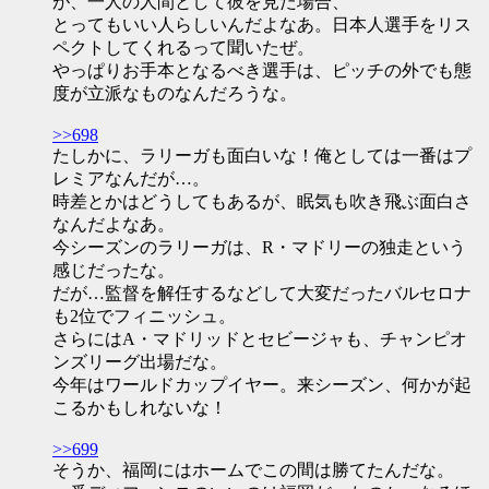
が、一人の人間として彼を見た場合、
とってもいい人らしいんだよなあ。日本人選手をリス
ペクトしてくれるって聞いたぜ。
やっぱりお手本となるべき選手は、ピッチの外でも態
度が立派なものなんだろうな。
>>698
たしかに、ラリーガも面白いな！俺としては一番はプ
レミアなんだが…。
時差とかはどうしてもあるが、眠気も吹き飛ぶ面白さ
なんだよなあ。
今シーズンのラリーガは、R・マドリーの独走という
感じだったな。
だが…監督を解任するなどして大変だったバルセロナ
も2位でフィニッシュ。
さらにはA・マドリッドとセビージャも、チャンピオ
ンズリーグ出場だな。
今年はワールドカップイヤー。来シーズン、何かが起
こるかもしれないな！
>>699
そうか、福岡にはホームでこの間は勝てたんだな。