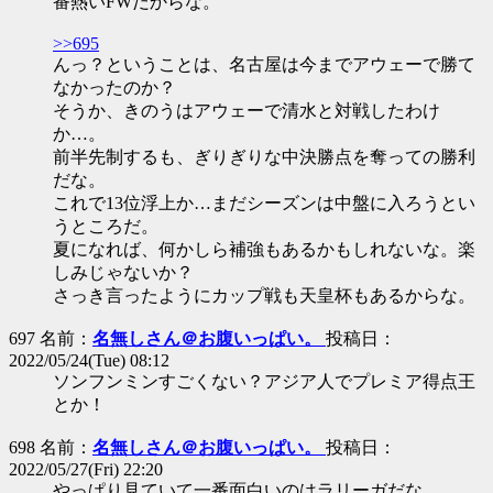
番熱いFWだからな。
>>695
んっ？ということは、名古屋は今までアウェーで勝て
なかったのか？
そうか、きのうはアウェーで清水と対戦したわけ
か…。
前半先制するも、ぎりぎりな中決勝点を奪っての勝利
だな。
これで13位浮上か…まだシーズンは中盤に入ろうとい
うところだ。
夏になれば、何かしら補強もあるかもしれないな。楽
しみじゃないか？
さっき言ったようにカップ戦も天皇杯もあるからな。
697 名前：
名無しさん＠お腹いっぱい。
投稿日：
2022/05/24(Tue) 08:12
ソンフンミンすごくない？アジア人でプレミア得点王
とか！
698 名前：
名無しさん＠お腹いっぱい。
投稿日：
2022/05/27(Fri) 22:20
やっぱり見ていて一番面白いのはラリーガだな