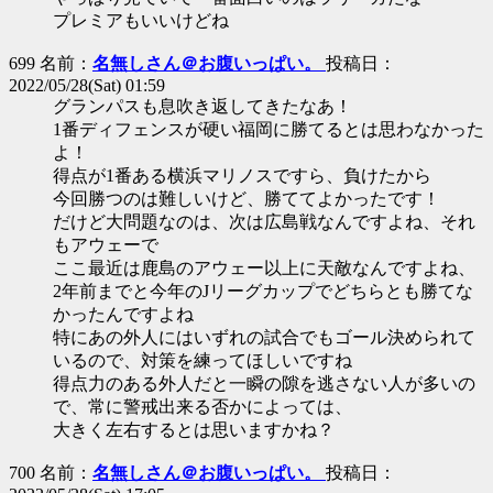
プレミアもいいけどね
699 名前：
名無しさん＠お腹いっぱい。
投稿日：
2022/05/28(Sat) 01:59
グランパスも息吹き返してきたなあ！
1番ディフェンスが硬い福岡に勝てるとは思わなかった
よ！
得点が1番ある横浜マリノスですら、負けたから
今回勝つのは難しいけど、勝ててよかったです！
だけど大問題なのは、次は広島戦なんですよね、それ
もアウェーで
ここ最近は鹿島のアウェー以上に天敵なんですよね、
2年前までと今年のJリーグカップでどちらとも勝てな
かったんですよね
特にあの外人にはいずれの試合でもゴール決められて
いるので、対策を練ってほしいですね
得点力のある外人だと一瞬の隙を逃さない人が多いの
で、常に警戒出来る否かによっては、
大きく左右するとは思いますかね？
700 名前：
名無しさん＠お腹いっぱい。
投稿日：