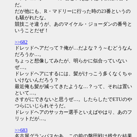
だ。
だが他にも、R・マドリーに行った時の23番というの
も騒がれたな。
競技こそ違うが、あのマイケル・ジョーダンの番号と
いうことだぜ！
>>682
ドレッドヘアだって？俺が…だよな？う～むどうなん
だろうか…。
ちょっと想像してみたが、明らかに似合っていない
ぜ…。
ドレッドヘアにするには、髪がけっこう多くなくちゃ
いけないんだろう？
最近俺も髪が減ってきたような…？って、それは置い
といて…。
さすがにできないと思うぜ…。したらしたでETUのや
つらにいじられそうだ。
ドレッドヘアのサッカー選手といえばやはり、あのフ
リットだが…。
>>683
名古屋グランパスかあ…この前の磐田戦は残念な結果