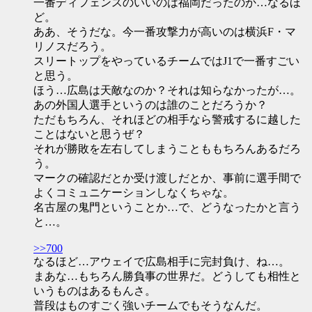
一番ディフェンスのいいのは福岡だったのか…なるほ
ど。
ああ、そうだな。今一番攻撃力が高いのは横浜F・マ
リノスだろう。
スリートップをやっているチームではJ1で一番すごい
と思う。
ほう…広島は天敵なのか？それは知らなかったが…。
あの外国人選手というのは誰のことだろうか？
ただもちろん、それほどの相手なら警戒するに越した
ことはないと思うぜ？
それが勝敗を左右してしまうことももちろんあるだろ
う。
マークの確認だとか受け渡しだとか、事前に選手間で
よくコミュニケーションしなくちゃな。
名古屋の鬼門ということか…で、どうなったかと言う
と…。
>>700
なるほど…アウェイで広島相手に完封負け、ね…。
まあな…もちろん勝負事の世界だ。どうしても相性と
いうものはあるもんさ。
普段はものすごく強いチームでもそうなんだ。