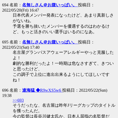
694 名前：
名無しさん＠お腹いっぱい。
投稿日：
2022/05/20(Fri) 16:47
日本代表メンバー発表になったけど、あまり真新しさ
がないね。
予選を勝ち抜いたメンバーを優遇するのはわかるけ
ど、もっと活きのいい選手はいるのになあ。
695 名前：
名無しさん＠お腹いっぱい。
投稿日：
2022/05/21(Sat) 17:40
名古屋グランパスアウェーアレルギーやっと克服した
よ！
劇的な勝利だったよ！一時期は危なさすぎて、きつい
と思ったけど、
この調子で上位に進出出来るようにしてほしいです
ね！
696 名前：
達海猛 ◆
R9wXS5w6
投稿日：2022/05/22(Sun)
19:38
>>693
そうだったな、名古屋は昨年Jリーグカップのタイトル
を獲ったんだ。
今の監督は長谷川健太氏か、日本人屈指の名監督だ