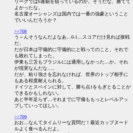
リーグでは6連覇を狙っているのか。そうだな、勝てて
よかったな。
名古屋オーシャンズは国内では一番の強豪ということ
でいいんだろうか？
>>708
う～んそうなんだよなあ…0-1…スコアだけ見れば接戦
だ。
だが日本は守備的に守備的にと戦ってのこと。それで
も敗れてしまった。
伊東も三笘もブラジルには通用しなかった…か。それ
が現実なんだな…。
だが、粘り強さを忘れなければ、世界のトップ相手に
もある程度耐えられる。
ドイツとスペインに対して、勝ち点1をもぎとることが
できるかもしれない。
あと半年足らず…それまでに守備ももっとレベルアッ
プしていってほしい。
>>709
おお…なんてタイムリーな質問だ！最近カップヌード
ルよく食べるんだよ。