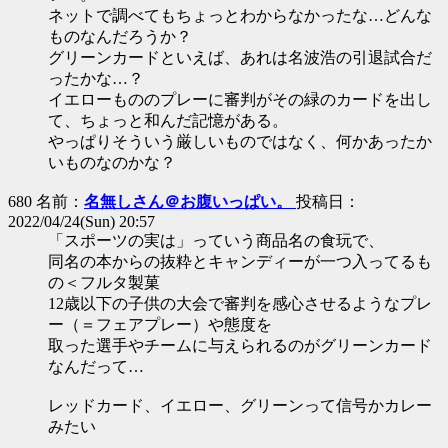
ネットで調べてもちょっとわからなかったな…どんな
ものなんだろうか？
グリーンカードといえば、あれは名波浩の引退試合だ
ったかな…？
イエローもののプレーに審判がその緑のカードを出し
て、ちょっと和んだ記憶がある。
やっぱりそういう厳しいものではなく、何かあったか
いものなのかな？
680 名前：
名無しさん＠お腹いっぱい。
投稿日：
2022/04/24(Sun) 20:57
「スポーツの実は」っていう商品名の食玩で、
同名の本からの抜粋とキャンディーが一つ入ってるも
の＜フルタ製菓
12歳以下の子供の大会で審判を感心させるようなプレ
ー（＝フェアプレー）や態度を
取った選手やチームに与えられるのがグリーンカード
なんだって…
レッドカード、イエロー、グリーンって信号かカレー
みたい