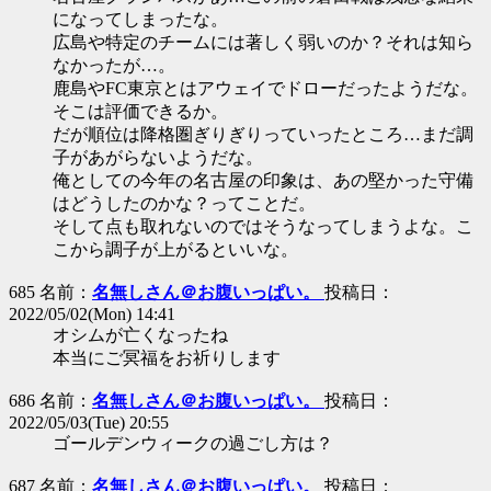
になってしまったな。
広島や特定のチームには著しく弱いのか？それは知ら
なかったが…。
鹿島やFC東京とはアウェイでドローだったようだな。
そこは評価できるか。
だが順位は降格圏ぎりぎりっていったところ…まだ調
子があがらないようだな。
俺としての今年の名古屋の印象は、あの堅かった守備
はどうしたのかな？ってことだ。
そして点も取れないのではそうなってしまうよな。こ
こから調子が上がるといいな。
685 名前：
名無しさん＠お腹いっぱい。
投稿日：
2022/05/02(Mon) 14:41
オシムが亡くなったね
本当にご冥福をお祈りします
686 名前：
名無しさん＠お腹いっぱい。
投稿日：
2022/05/03(Tue) 20:55
ゴールデンウィークの過ごし方は？
687 名前：
名無しさん＠お腹いっぱい。
投稿日：