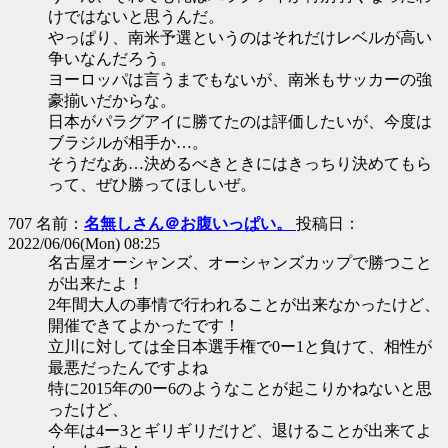
けではないと思うんだ。
やっぱり、南米予選というのはそれだけレベルが高い
争いなんだろう。
ヨーロッパは言うまでもないが、南米もサッカーの強
豪揃いだからな。
日本がパラグアイに勝てたのは評価したいが、今度は
ブラジルが相手か…。
そうだなあ…決めるべきときにはきっちり決めてもら
って、ぜひ勝ってほしいぜ。
707 名前：
名無しさん＠お腹いっぱい。
投稿日：
2022/06/06(Mon) 08:25
名古屋オーシャンズ、オーシャンズカップで勝つこと
が出来たよ！
2年間大人の事情で行われることが出来なかったけど、
開催できてよかったです！
立川に対しては全日本選手権で0ー1と負けて、相性が
最悪だったんですよね
特に2015年の0ー6のようなことが起こりかねないと思
ったけど、
今年は4ー3とギリギリだけど、退けることが出来てよ