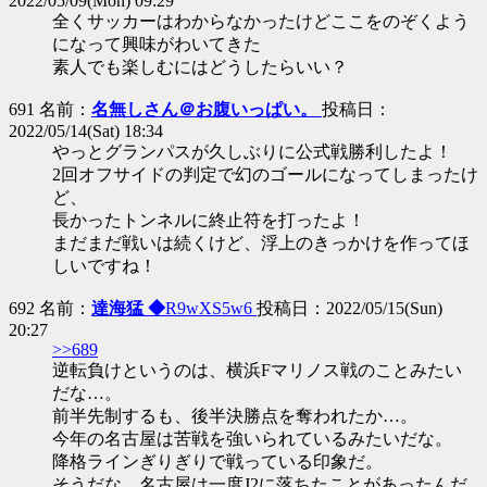
2022/05/09(Mon) 09:29
全くサッカーはわからなかったけどここをのぞくよう
になって興味がわいてきた
素人でも楽しむにはどうしたらいい？
691 名前：
名無しさん＠お腹いっぱい。
投稿日：
2022/05/14(Sat) 18:34
やっとグランパスが久しぶりに公式戦勝利したよ！
2回オフサイドの判定で幻のゴールになってしまったけ
ど、
長かったトンネルに終止符を打ったよ！
まだまだ戦いは続くけど、浮上のきっかけを作ってほ
しいですね！
692 名前：
達海猛 ◆
R9wXS5w6
投稿日：2022/05/15(Sun)
20:27
>>689
逆転負けというのは、横浜Fマリノス戦のことみたい
だな…。
前半先制するも、後半決勝点を奪われたか…。
今年の名古屋は苦戦を強いられているみたいだな。
降格ラインぎりぎりで戦っている印象だ。
そうだな…名古屋は一度J2に落ちたことがあったんだ