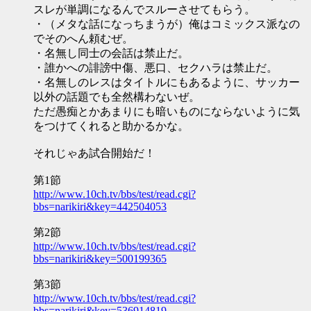
スレが単調になるんでスルーさせてもらう。
・（メタな話になっちまうが）俺はコミックス派なの
でそのへん頼むぜ。
・名無し同士の会話は禁止だ。
・誰かへの誹謗中傷、悪口、セクハラは禁止だ。
・名無しのレスはタイトルにもあるように、サッカー
以外の話題でも全然構わないぜ。
ただ愚痴とかあまりにも暗いものにならないように気
をつけてくれると助かるかな。
それじゃあ試合開始だ！
第1節
http://www.10ch.tv/bbs/test/read.cgi?
bbs=narikiri&key=442504053
第2節
http://www.10ch.tv/bbs/test/read.cgi?
bbs=narikiri&key=500199365
第3節
http://www.10ch.tv/bbs/test/read.cgi?
bbs=narikiri&key=536914819