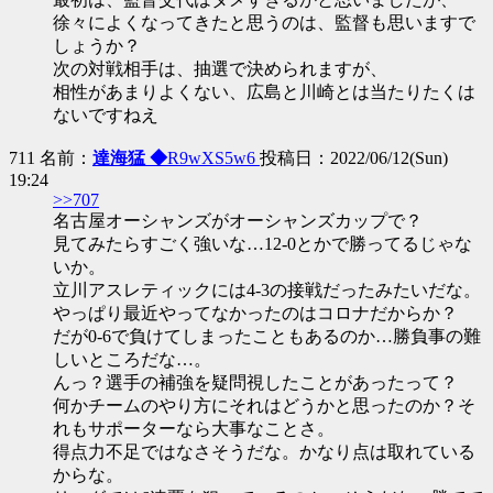
徐々によくなってきたと思うのは、監督も思いますで
しょうか？
次の対戦相手は、抽選で決められますが、
相性があまりよくない、広島と川崎とは当たりたくは
ないですねえ
711 名前：
達海猛 ◆
R9wXS5w6
投稿日：2022/06/12(Sun)
19:24
>>707
名古屋オーシャンズがオーシャンズカップで？
見てみたらすごく強いな…12-0とかで勝ってるじゃな
いか。
立川アスレティックには4-3の接戦だったみたいだな。
やっぱり最近やってなかったのはコロナだからか？
だが0-6で負けてしまったこともあるのか…勝負事の難
しいところだな…。
んっ？選手の補強を疑問視したことがあったって？
何かチームのやり方にそれはどうかと思ったのか？そ
れもサポーターなら大事なことさ。
得点力不足ではなさそうだな。かなり点は取れている
からな。