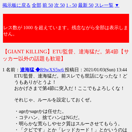
掲示板に戻る
全部
前 50
次 50
1 - 50
最新 50
スレ一覧
▼
レス数が 1000 を超えています。残念ながら全部は表示しま
せん。
【GIANT KILLING】ETU監督、達海猛だ。第4節【サ
ッカー以外の話題も歓迎】
1 名前：
達海猛 ◆
R9wXS5w6
投稿日：2021/01/03(Sun) 13:44
ETU監督、達海猛だ。前スレでも世話になったな！ど
うもありがとうよ！
おかげさまで第4節に突入だ！ここでもよろしくな！
それじゃ、ルールを設定しておくぜ。
・ageかsageかは任せた。
・コテハン、捨てハンはNGだ。
・明らかな荒らしやセク質はスルーさせてもらう。
・「クビです」とか「レッドカード！」とかいうのは