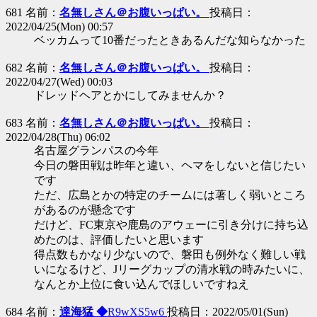
681 名前：
名無しさん＠お腹いっぱい。
投稿日：
2022/04/25(Mon) 00:57
ベッカムって10番だったときあるんだな知らなかった
682 名前：
名無しさん＠お腹いっぱい。
投稿日：
2022/04/27(Wed) 00:03
ドレッドヘアとかにしてみませんか？
683 名前：
名無しさん＠お腹いっぱい。
投稿日：
2022/04/28(Thu) 06:02
名古屋グランパスの今年
今日の磐田戦は昨年と違い、ヘマをしないと信じたい
です
ただ、広島とかの特定のチームには著しく弱いところ
があるのが懸念です
だけど、FC東京や鹿島のアウェーに引き分けに持ち込
めたのは、評価したいと思います
得点数もかなり少ないので、磐田も例外なく難しい戦
いになるけど、Jリーグカップの清水戦の時みたいに、
なんとか上位に食い込んでほしいですねえ
684 名前：
達海猛 ◆
R9wXS5w6
投稿日：2022/05/01(Sun)