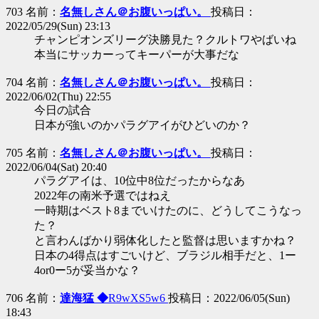
703 名前：
名無しさん＠お腹いっぱい。
投稿日：
2022/05/29(Sun) 23:13
チャンピオンズリーグ決勝見た？クルトワやばいね
本当にサッカーってキーパーが大事だな
704 名前：
名無しさん＠お腹いっぱい。
投稿日：
2022/06/02(Thu) 22:55
今日の試合
日本が強いのかパラグアイがひどいのか？
705 名前：
名無しさん＠お腹いっぱい。
投稿日：
2022/06/04(Sat) 20:40
パラグアイは、10位中8位だったからなあ
2022年の南米予選ではねえ
一時期はベスト8までいけたのに、どうしてこうなっ
た？
と言わんばかり弱体化したと監督は思いますかね？
日本の4得点はすごいけど、ブラジル相手だと、1ー
4or0ー5が妥当かな？
706 名前：
達海猛 ◆
R9wXS5w6
投稿日：2022/06/05(Sun)
18:43