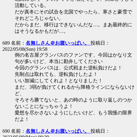
活動している。
だが真冬にその試合を北国でやったら、寒さと豪雪で
それどころじゃない。
だからまだ、移行はできないんだな…。まあ最終的に
はそうなるかもだが…。
689 名前：
名無しさん＠お腹いっぱい。
投稿日：
2022/05/08(Sun) 19:58
例の名古屋グランパスのファンです、今回はかなり文
句が多いけど、本当に勘弁してください
今回のグランパスは、公式戦また逆転負けだよ！
先制点は取れても、逆転負けしたよ！
いい加減にしてくれよ！となりました！
まだ、3弱が負けてくれるから降格ラインにならないけ
ど、
そろそろ勝てないと、あの時のように取り返しのつか
ないことになっちゃうよ！
愛想を尽かさないようにしたいけど、もう我慢の限界
だよ！
690 名前：
名無しさん＠お腹いっぱい。
投稿日：