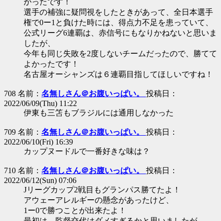
かったです！
選手の補強に疑問視をしたときがあって、全日本選手
権で0ー1と負けた時には、得点力不足を患っていて、
公式リーグ6連覇は、赤信号にもなりかねないと思いま
したが、
今年も同じ失敗を2度しないチームだったので、勝てて
よかったです！
名古屋オーシャンズは６連覇目指してほしいですね！
708 名前：
名無しさん＠お腹いっぱい。
投稿日：
2022/06/09(Thu) 11:22
伊東も三笘もブラジルには通用しなかった
709 名前：
名無しさん＠お腹いっぱい。
投稿日：
2022/06/10(Fri) 16:39
カップヌードルで一番好きな味は？
710 名前：
名無しさん＠お腹いっぱい。
投稿日：
2022/06/12(Sun) 07:06
Jリーグカップ2戦目もグランパス勝てたよ！
アウェーアレルギーの懸念があったけど、
1ー0で勝つことが出来たよ！
最初は、監督交代はダメすぎるかと思いましたが、