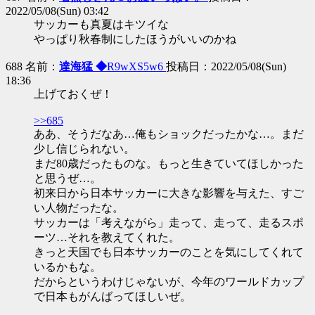
2022/05/08(Sun) 03:42
サッカーも真夏はキツイな
やっぱり秋春制にしたほうがいいのかね
688 名前：
達海猛 ◆
R9wXS5w6
投稿日：2022/05/08(Sun)
18:36
上げておくぜ！
>>685
ああ、そうだなあ…俺もショックだったかな…。まだ
少し信じられない。
まだ80歳だったものな。もっと生きていてほしかった
と思うぜ…。
初来日から日本サッカーに大きな影響を与えた、すご
い人物だったな。
サッカーは「考えながら」走って、走って、走るスポ
ーツ…それを教えてくれた。
きっと天国でも日本サッカーのことを気にしてくれて
いるかもな。
だからというわけじゃないが、今年のワールドカップ
で日本もがんばってほしいぜ。