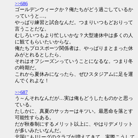
>>686
ゴールデンウィークか？俺たちがどう過ごしているか
っていうと…。
やっぱり練習と試合なんだ。つまりいつもどおりって
言うことだな。
むしろいつもより忙しいかな？大型連休中は多くの人
に観てもらいたいからな。
俺たちプロスポーツ関係者は、やっぱりまとまった休
みがとれるとしたら、
それはオフシーズンっていうことになるな。つまり冬
の時期だ。
これから夏休みになったら、ぜひスタジアムに足を運
んでくれよな！
>>687
う～んそれなんだが…実は俺もどうしたものかと思っ
ている。
たしかに、真夏のサッカーはキツい。最悪命を落とす
可能性すらある。
だが秋春制にするメリット以上に、やはりデメリット
が多いみたいなんだ。
北国にもJリーグのクラブが増えてきて、実際こうして