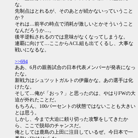
な。
先制点はとれるが、そのあとが続かないっていうこと
か？
それは…前半の時点で消耗が激しいとかそういうこと
なんだろうか…。
後半逆転されるのでは意味がなくなってしまうな。
連覇に向けて…ここからACL組も出てくるし、大事な
戦いになるな。
>>694
ああ、6月の親善試合の日本代表メンバーが発表になっ
たな。
新戦力はシュツットガルトの伊藤かな。あの選手は化
けたな。
そして…俺が「おっ？」と思ったのは、やはりFWの大
迫が外れたことだ。
もちろん、100パーセントの状態ではないことも大きい
とは思う。
しかし、今まで大迫に頼り切った攻撃をしてきたか
ら、ここで脱却のチャンスだ。
俺としては鹿島の上田に注目しているぜ。今日本で一