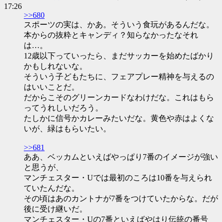
17:26
>>680
スポーツの実は、かあ。そういう食玩があるんだな。
本からの抜粋とキャンディ？知らなかったなそれ
は…。
12歳以下っていったら、まだサッカーを始めたばかり
かもしれないな。
そういう子どもたちに、フェアプレー精神を与えるの
はいいことだ。
だからこそのグリーンカードなわけだな。これはもら
ってうれしいだろう。
たしかに信号かカレーみたいだな。黄色や赤はよくな
いが、緑はもらいたい。
>>681
ああ、ベッカムといえばやっぱり7番のイメージが強い
と思うが、
マンチェスター・Uでは最初のころは10番を与えられ
ていたんだな。
その頃はあのカントナが7番をつけていたからな。だが
後に受け継いだ。
マンチェスター・Uの7番といえばやはり伝統の番号