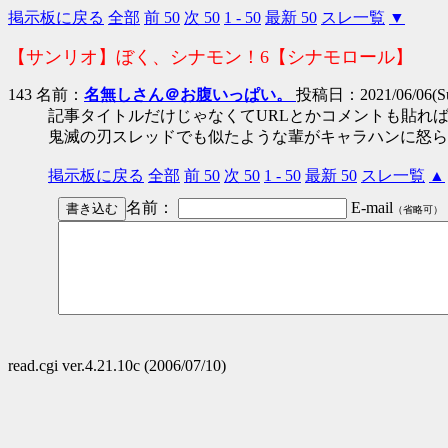
掲示板に戻る
全部
前 50
次 50
1 - 50
最新 50
スレ一覧
▼
【サンリオ】ぼく、シナモン！6【シナモロール】
143 名前：
名無しさん＠お腹いっぱい。
投稿日：2021/06/06(Sun
記事タイトルだけじゃなくてURLとかコメントも貼れ
鬼滅の刃スレッドでも似たような輩がキャラハンに怒ら
掲示板に戻る
全部
前 50
次 50
1 - 50
最新 50
スレ一覧
▲
名前：
E-mail
（省略可）
read.cgi ver.4.21.10c (2006/07/10)