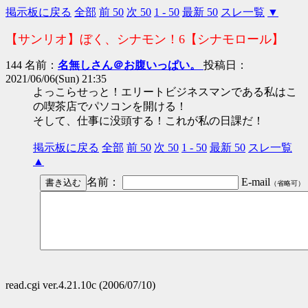
掲示板に戻る
全部
前 50
次 50
1 - 50
最新 50
スレ一覧
▼
【サンリオ】ぼく、シナモン！6【シナモロール】
144 名前：
名無しさん＠お腹いっぱい。
投稿日：
2021/06/06(Sun) 21:35
よっこらせっと！エリートビジネスマンである私はこ
の喫茶店でパソコンを開ける！
そして、仕事に没頭する！これが私の日課だ！
掲示板に戻る
全部
前 50
次 50
1 - 50
最新 50
スレ一覧
▲
名前：
E-mail
（省略可）
read.cgi ver.4.21.10c (2006/07/10)