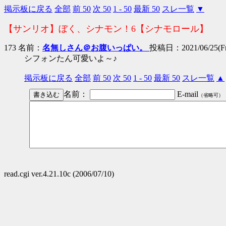
掲示板に戻る
全部
前 50
次 50
1 - 50
最新 50
スレ一覧
▼
【サンリオ】ぼく、シナモン！6【シナモロール】
173 名前：
名無しさん＠お腹いっぱい。
投稿日：2021/06/25(Fri
シフォンたん可愛いよ～♪
掲示板に戻る
全部
前 50
次 50
1 - 50
最新 50
スレ一覧
▲
名前：
E-mail
（省略可）
read.cgi ver.4.21.10c (2006/07/10)