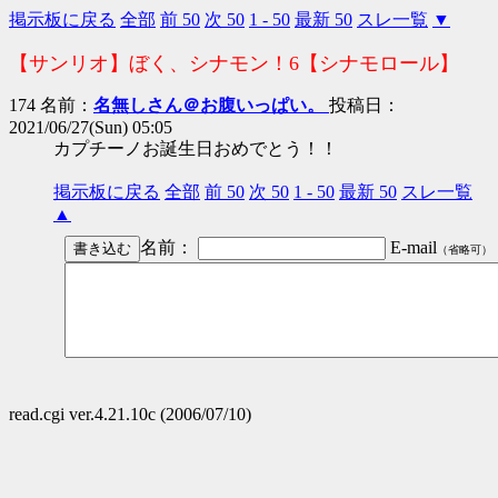
掲示板に戻る
全部
前 50
次 50
1 - 50
最新 50
スレ一覧
▼
【サンリオ】ぼく、シナモン！6【シナモロール】
174 名前：
名無しさん＠お腹いっぱい。
投稿日：
2021/06/27(Sun) 05:05
カプチーノお誕生日おめでとう！！
掲示板に戻る
全部
前 50
次 50
1 - 50
最新 50
スレ一覧
▲
名前：
E-mail
（省略可）
read.cgi ver.4.21.10c (2006/07/10)