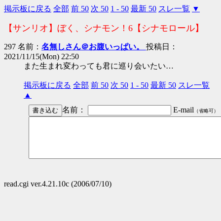
掲示板に戻る
全部
前 50
次 50
1 - 50
最新 50
スレ一覧
▼
【サンリオ】ぼく、シナモン！6【シナモロール】
297 名前：
名無しさん＠お腹いっぱい。
投稿日：
2021/11/15(Mon) 22:50
また生まれ変わっても君に巡り会いたい…
掲示板に戻る
全部
前 50
次 50
1 - 50
最新 50
スレ一覧
▲
名前：
E-mail
（省略可）
read.cgi ver.4.21.10c (2006/07/10)