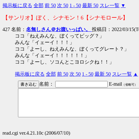
掲示板に戻る
全部
前 50
次 50
1 - 50
最新 50
スレ一覧
▼
【サンリオ】ぼく、シナモン！6【シナモロール】
427 名前：
名無しさん＠お腹いっぱい。
投稿日：2022/03/15(Tue
ココ「ねえみんな、ぼくってビッグ？」
みんな「イェーイ！！！」
ココ「よーし、ねえみんな、ぼくってグレート？」
みんな「イェーイ！！！！！！」
ココ「よーし、ソコんとこヨロシクね！！」
掲示板に戻る
全部
前 50
次 50
1 - 50
最新 50
スレ一覧
▲
名前：
E-mail
（省略可）
read.cgi ver.4.21.10c (2006/07/10)