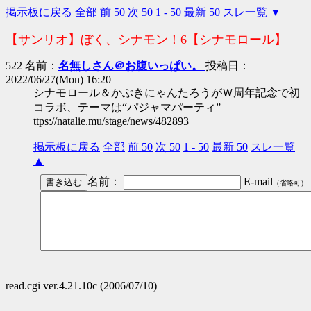
掲示板に戻る
全部
前 50
次 50
1 - 50
最新 50
スレ一覧
▼
【サンリオ】ぼく、シナモン！6【シナモロール】
522 名前：
名無しさん＠お腹いっぱい。
投稿日：
2022/06/27(Mon) 16:20
シナモロール＆かぶきにゃんたろうがＷ周年記念で初
コラボ、テーマは“パジャマパーティ”
ttps://natalie.mu/stage/news/482893
掲示板に戻る
全部
前 50
次 50
1 - 50
最新 50
スレ一覧
▲
名前：
E-mail
（省略可）
read.cgi ver.4.21.10c (2006/07/10)