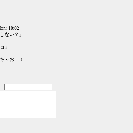
n) 18:02
しない？」
ョ」
ちゃおー！！！」
：