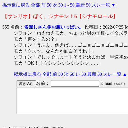
掲示板に戻る
全部
前 50
次 50
1 - 50
最新 50
スレ一覧
▼
【サンリオ】ぼく、シナモン！6【シナモロール】
555 名前：
名無しさん＠お腹いっぱい。
投稿日：2022/07/25(Mo
シフォン「ねえねえモカ、ちょっと男の子達にイタズラ
モカ「何をするの？」
シフォン「うふふ、例えば……ゴニョゴニョゴニョゴニ
モカ「クスッ、なんだか面白そうね！」
シフォン「でしょでしょー！そうと決まれば、早速初め
モカ「OK！！ウシシシシシシシシシ……」
掲示板に戻る
全部
前 50
次 50
1 - 50
最新 50
スレ一覧
▲
名前：
E-mail
（省略可）