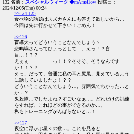
132 名前：
スペシャルウィーク ◆
mAmsl1ow
投稿日：
2024/12/05(Thu) 00:24
>>124-125
食べ物の話題はスズカさんにも答えて欲しいから…
今回は先に行かせて下さい！ごめん！
>>126
盲導犬ってどういうことなんでしょう？
悲鳴嶼さんってひょっとして…。えっ！？盲
目…！？？
えぇぇーーーーーっ！！？そそそ、そうなんです
か！！？？
えっ、だって、普通に私の耳と尻尾、見えているよう
に話していましたよ！？？
どういうことなんでしょう…。雰囲気でわかった…と
か…？
鬼殺隊…でしたよね？すごいなぁ…。どれだけの訓練
をすれば、これほどの事ができるのか…。
私もトレーニングがんばらないと…！
>>127
夜空に浮かぶ星々の数…。これを見ると