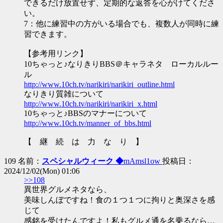
できるだけ放置せず、定期的な返答を心がけてくださ
い。
7：他に練習中の方がいる場合でも、複数人が同時に練
習できます。
【参考用リンク】
10ちゃっと♪なりきりBBS＠キャラネタ ローカルルー
ル
http://www.10ch.tv/narikiri/narikiri_outline.html
なりきり質雑について
http://www.10ch.tv/narikiri/narikiri_x.html
10ちゃっと♪BBSのマナーについて
http://www.10ch.tv/manner_of_bbs.html
【 継 続 は 力 な り 】
109 名前：
スペシャルウィーク ◆
mAmsl1ow
投稿日：
2024/12/02(Mon) 01:06
>>108
異世界グルメネタなら、
美味しんぼですね！食の１つ１つに拘りと奥深さを感
じて
感銘を受けたんですよ！私もグルメ通を名乗るなら…