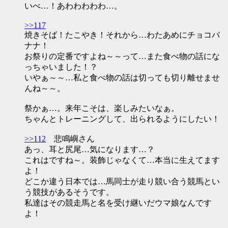
いべ…！あわわわわわ…。
>>117
焼きそば！たこやき！それから…わたあめにチョコバ
ナナ！
お祭りの定番ですよね～～って…また食べ物の話にな
っちゃいました！？
いやぁ～～…私と食べ物の話は切っても切り離せませ
んね～～。
祭かぁ…。来年こそは、楽しみたいなぁ。
ちゃんとトレーニングして、出られるようにしたい！
>>112
悲鳴嶼さん
あっ、耳と尻尾…気になります…？
これはですね～。装飾じゃなくて…本当に生えてます
よ！
どこか違う日本では…馬同士が走り競い合う競馬とい
う競技があるそうです。
私達はその競走馬と名を受け継いだウマ娘なんです
よ！