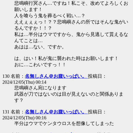
悲鳴嶼行冥さん…ですね！私こそ、改めてよろしくお
願いします！
人を喰らう鬼を葬るべく戦い…？
ええぇぇぇっ！？？悲鳴嶼さんの所ではそんな鬼がい
るんですか！！？
私は…半分はウマですから、鬼から見逃して貰えるな
んてことは…
あはは…ない、ですか。
は、はい！私が鬼に襲われた時はお願いします！
おに…こわいですっ！！
130 名前：
名無しさん＠お腹いっぱい。
投稿日：
2024/12/05(Thu) 00:14
悲鳴嶼さん宛になります
武器が刀ではないのは目が見えないのと関係ありま
す？
131 名前：
名無しさん＠お腹いっぱい。
投稿日：
2024/12/05(Thu) 00:16
半分はウマでケンタウロスを想像してしまった