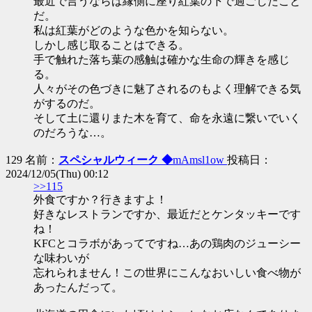
最近で言うならば縁側に座り紅葉の下で過ごしたこと
だ。
私は紅葉がどのような色かを知らない。
しかし感じ取ることはできる。
手で触れた落ち葉の感触は確かな生命の輝きを感じ
る。
人々がその色づきに魅了されるのもよく理解できる気
がするのだ。
そして土に還りまた木を育て、命を永遠に繋いでいく
のだろうな…。
129 名前：
スペシャルウィーク ◆
mAmsl1ow
投稿日：
2024/12/05(Thu) 00:12
>>115
外食ですか？行きますよ！
好きなレストランですか、最近だとケンタッキーです
ね！
KFCとコラボがあってですね…あの鶏肉のジューシー
な味わいが
忘れられません！この世界にこんなおいしい食べ物が
あったんだって。