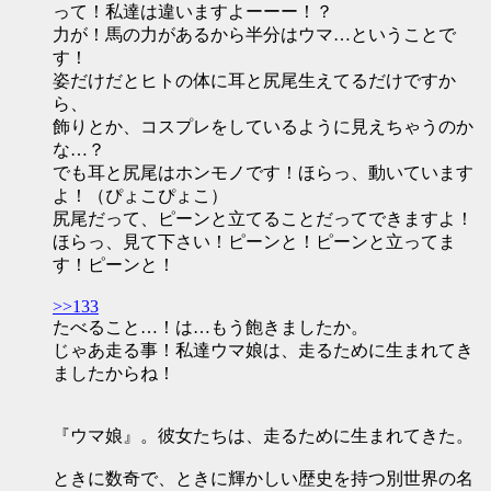
って！私達は違いますよーーー！？
力が！馬の力があるから半分はウマ…ということで
す！
姿だけだとヒトの体に耳と尻尾生えてるだけですか
ら、
飾りとか、コスプレをしているように見えちゃうのか
な…？
でも耳と尻尾はホンモノです！ほらっ、動いています
よ！（ぴょこぴょこ）
尻尾だって、ピーンと立てることだってできますよ！
ほらっ、見て下さい！ピーンと！ピーンと立ってま
す！ピーンと！
>>133
たべること…！は…もう飽きましたか。
じゃあ走る事！私達ウマ娘は、走るために生まれてき
ましたからね！
『ウマ娘』。彼女たちは、走るために生まれてきた。
ときに数奇で、ときに輝かしい歴史を持つ別世界の名