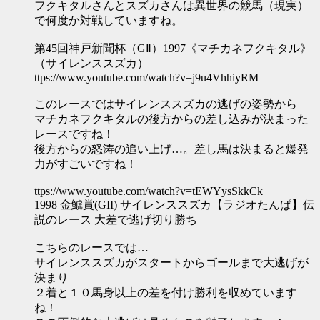
フクキタルさんとスズカさんは異世界の競馬（現実）
で何度か対戦していますね。
第45回神戸新聞杯（GⅡ）1997《マチカネフクキタル》
（サイレンススズカ）
ttps://www.youtube.com/watch?v=j9u4VhhiyRM
このレースではサイレンススズカの逃げの姿勢から
マチカネフクキタルの後方からの差し込みが決まった
レースですね！
後方からの怒涛の追い上げ…。差し馬は決まると爆発
力がすごいですね！
ttps://www.youtube.com/watch?v=tEWYysSkkCk
1998 金鯱賞(GII) サイレンススズカ【ラジオたんぱ】伝
説のレース 大差で逃げ切り勝ち
こちらのレースでは…
サイレンススズカがスタートからゴールまで大逃げが
決まり
２着と１０馬身以上の差を付け勝利を収めています
ね！