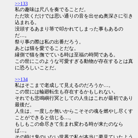
>>133
私の趣味は尺八を奏でることだ。
ただ吹くだけでは思い通りの音を出せぬ奥深さに引き
込まれる。
没頭するあまり箒で叩かれてしまった事もあるの
だ…。
祭り事の際は私の出番だろう。
あとは猫を愛でることだな。
縁側で猫を撫でている時は至福の時間である。
この世にこのような可愛すぎる動物が存在するとは真
に恐ろしいことだ。
>>134
私はそこまで老成して見えるのだろうか…。
この世には輪廻転生も存在するかもしれない。
それでも悲鳴嶼行冥としての人生はこれが最初であり
最後だ。
人生は、一度しか無いからこそその魂を燃やし尽くす
ことができると信じる…。
もしもこの命尽きて生まれ変わる時が来たのなら
ば…。
その時は鬼のいない世界で私が本当に夢見ていたよう