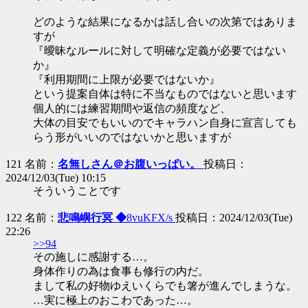
どのような結果になるかは話し合いの次第ではありま
すが
『曖昧なルールに対して明確な定義が必要ではない
か』
『利用期間に上限が必要ではないか』
という提案自体は特に不当なものではないと思います
個人的には練習期間や返信の頻度など、
大体の目安でもいいのでキャラハン自身に宣言しても
らう形がいいのではないかと思いますが
121 名前：
名無しさん＠お腹いっぱい。
投稿日：
2024/12/03(Tue) 10:15
そういうことです
122 名前：
悲鳴嶼行冥 ◆
8vuKFX/s
投稿日：2024/12/03(Tue)
22:26
>>94
その施しに感謝する…。
身体作りの為は食事も修行の内だ。
まして私の好物ゆえいくらでも箸が進んでしまうな。
…実に極上のおこわであった…。