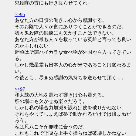
鬼殺隊の皆にも行き渡らせてくれ。
>>95
あなた方の日頃の働き…心から感謝する。
そのお陰で人々が食にありつくことができるのだ。
我々鬼殺隊の鍛練にも欠かすことはできない。
あなた方が最も人々を救っている英雄と言っても良い
のかもしれない。
近頃は所謂ハイカラな食べ物が外国から入ってきてい
る。
しかし幾星霜も日本人の心が米であることは変わるま
い。
今後とも、尽きぬ感謝の気持ちを送らせて頂く…。
>>97
和太鼓の大地を震わす響きは心も震える。
祭の場にも欠かせぬ楽器だろう。
しかし私の場合力加減を誤れば皮を破りかねない。
それをやってしまえば箒で叩かれるだけでは済まぬだ
ろう。
私は尺八こそが趣味に合うのだ。
これもこれで呼吸を上手く操らねば破壊しかねない