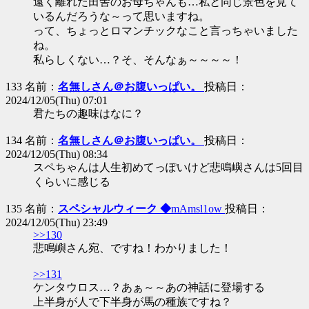
遠く離れた田舎のお母ちゃんも…私と同じ景色を見て
いるんだろうな～って思いますね。
って、ちょっとロマンチックなこと言っちゃいました
ね。
私らしくない…？そ、そんなぁ～～～～！
133 名前：
名無しさん＠お腹いっぱい。
投稿日：
2024/12/05(Thu) 07:01
君たちの趣味はなに？
134 名前：
名無しさん＠お腹いっぱい。
投稿日：
2024/12/05(Thu) 08:34
スペちゃんは人生初めてっぽいけど悲鳴嶼さんは5回目
くらいに感じる
135 名前：
スペシャルウィーク ◆
mAmsl1ow
投稿日：
2024/12/05(Thu) 23:49
>>130
悲鳴嶼さん宛、ですね！わかりました！
>>131
ケンタウロス…？あぁ～～あの神話に登場する
上半身が人で下半身が馬の種族ですね？