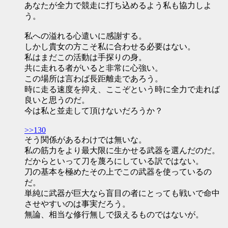
あなたが全力で競走に打ち込めるよう私も協力しよ
う。
私への溢れる心遣いに感謝する。
しかし貴女の方こそ私に合わせる必要はない。
私はまだこの活動は手探りの身。
共に走れる者がいると非常に心強い。
この場所は言わば長距離走であろう。
時に走る速度を抑え、ここぞという時に全力で走れば
良いと思うのだ。
今は私と並走して頂けないだろうか？
>>130
そう関係があるわけでは無いな。
私の筋力をより最大限に生かせる武器を選んだのだ。
だからといって刀を蔑ろにしている訳ではない。
刀の基本を極めたその上でこの武器を使っているの
だ。
単純に武器が巨大なら盲目の者にとっても戦いで命中
させやすいのは事実だろう。
無論、相当な修行無しで扱えるものではないが。