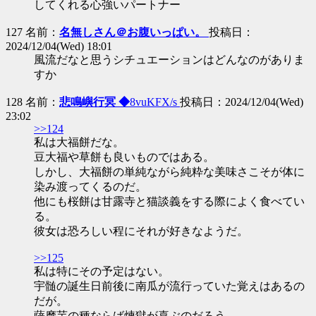
してくれる心強いパートナー
127 名前：
名無しさん＠お腹いっぱい。
投稿日：
2024/12/04(Wed) 18:01
風流だなと思うシチュエーションはどんなのがありま
すか
128 名前：
悲鳴嶼行冥 ◆
8vuKFX/s
投稿日：2024/12/04(Wed)
23:02
>>124
私は大福餅だな。
豆大福や草餅も良いものではある。
しかし、大福餅の単純ながら純粋な美味さこそが体に
染み渡ってくるのだ。
他にも桜餅は甘露寺と猫談義をする際によく食べてい
る。
彼女は恐ろしい程にそれが好きなようだ。
>>125
私は特にその予定はない。
宇髄の誕生日前後に南瓜が流行っていた覚えはあるの
だが。
薩摩芋の種ならば煉獄が喜ぶのだろう。