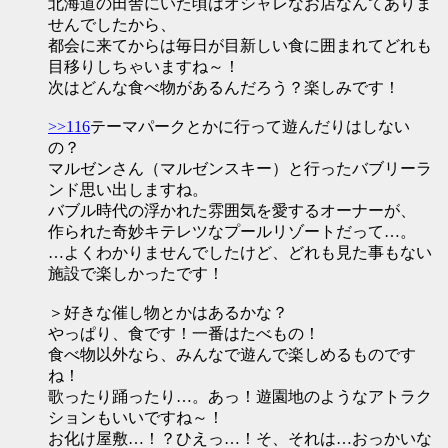
北海道の田舎にいた頃はオシャレなお店なんてありま
せんでしたから、
都会に来てからは毎日が目新しい食に囲まれてどれも
目移りしちゃいますね～！
次はどんな食べ物があるんだろう？楽しみです！
>>116
テーマパークとかに行って遊んだりはしない
の？
マルゼンさん（マルゼンスキー）と行ったバブリーラ
ンド思い出しますね。
バブル時代の浮かれた雰囲気を愛するオーナーが、
作られた奇妙キテレツなプールリゾートだって…。
…よくわかりませんでしたけど、どれも見た事もない
施設で楽しかったです！
＞好きな催し物とかはあるかな？
やっぱり、食です！一番はたべもの！
食べ物以外なら、みんなで遊んで楽しめるものです
ね！
歌ったり踊ったり…。あっ！遊園地のようなアトラク
ションもいいですね～！
お化け屋敷…！？ひえっ…！そ、それは…おっかいな