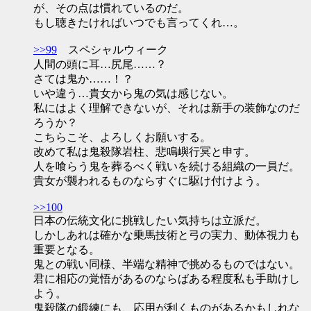
が、その点は慣れているのだ。
もし聴きたければいつでも言ってくれ…。
>>99
スペシャルウィーク
人間の頭に耳…尻尾……？
さては鬼か……！？
いや違う…貴女から鬼の気は感じない。
私にはよく理解できないが、それは新手の装飾なのだ
ろうか？
こちらこそ、よろしくお願いする。
改めて私は鬼殺隊岩柱、悲鳴嶼行冥と申す。
人を喰らう鬼を葬るべく戦いを続ける組織の一員だ。
貴女が襲われるものならすぐに駆け付けよう。
>>100
日本の伝統文化に挑戦したい気持ちは立派だ。
しかしあれは確かな乗馬技術と弓の実力、動体視力も
重要となる。
鬼との戦い同様、半端な精神で挑めるものではない。
君に相応の覚悟があるのならばある程度私も手助けし
よう。
鬼殺隊の鍛練にも、応用が利くものがあるかもしれな