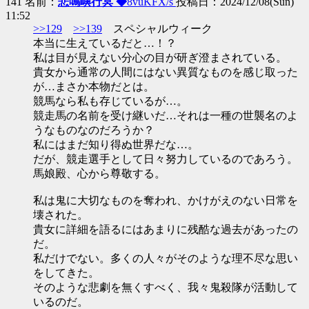
141 名前：
悲鳴嶼行冥 ◆
8vuKFX/s
投稿日：2024/12/08(Sun)
11:52
>>129
>>139
スペシャルウィーク
本当に生えているだと…！？
私は目が見えない分心の目が研ぎ澄まされている。
貴女から通常の人間にはない異質なものを感じ取った
が…まさか本物だとは。
競馬なら私も存じているが…。
競走馬の名前を受け継いだ…それは一種の世襲名のよ
うなものなのだろうか？
私にはまだ知り得ぬ世界だな…。
だが、競走選手として日々努力しているのであろう。
馬娘殿、心から尊敬する。
私は鬼に大切なものを奪われ、かけがえのない日常を
壊された。
貴女に詳細を語るにはあまりに残酷な過去があったの
だ。
私だけでない。多くの人々がそのような理不尽な思い
をしてきた。
そのような悲劇を無くすべく、我々鬼殺隊が活動して
いるのだ。