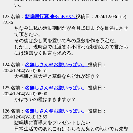
い。
123 名前：
悲鳴嶼行冥 ◆
8vuKFX/s
投稿日：2024/12/03(Tue)
22:36
ちなみに私の活動期間だが今月15日までを目処にさせ
て頂きたい。
その後は少し間を置いて私の屋敷を作る予定だ。
しかし、現時点では返答も不慣れな状態なので君たち
には遠慮なく助言を求める。
124 名前：
名無しさん＠お腹いっぱい。
投稿日：
2024/12/04(Wed) 06:51
大福餅と豆大福と草餅ならどれが好き？
125 名前：
名無しさん＠お腹いっぱい。
投稿日：
2024/12/04(Wed) 08:00
かぼちゃの種はまきますか？
126 名前：
名無しさん＠お腹いっぱい。
投稿日：
2024/12/04(Wed) 13:59
悲鳴嶼に盲導犬をプレゼントしたい
日常生活でのあれこれはもちろん鬼との戦いでも先導