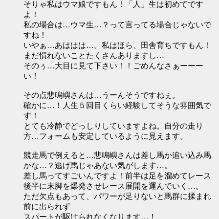
そりゃ私はウマ娘ですもん！「人」生は初めてです
よ！
私の場合は…ウマ生…？って言ってる場合じゃないで
すね！
いやぁ…あははは…。私はほら、田舎育ちですもん！
まだ慣れないことたくさんありますし…
そのぅ…大目に見て下さい！！ごめんなさぁーーー
い！
その点悲鳴嶼さんは…うーんそうですねぇ。
確かに…！人生５回目くらい経験してそうな雰囲気で
す！
とても冷静でどっしりしていますよね。自分の走り
方…フォームも安定しているように見えます。
競走馬で例えると…悲鳴嶼さんは差し馬か追い込み馬
かな…？逃げ馬じゃあない気がします…。
差し馬ってすごいんですよ！前半は足を溜めてレース
後半に末脚を爆発させレース展開を運んでいく…。
ただ欠点もあって、パワーが足りないと馬群に揉まれ
前に出られず
スパートが駆けられなくなります…！