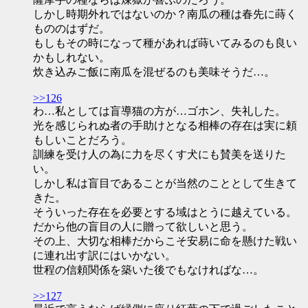
しかし時期外れではないのか？南瓜の種は春先に蒔く
もののはずだ。
もしもその時になって種があれば蒔いてみるのも良い
かもしれない。
炊き込みご飯に南瓜を混ぜるのも美味そうだ…。
>>126
わ…私としては盲導猫の方が…ゴホン、失礼した。
光を感じられぬ者の手助けとなる相棒の存在は実に頼
もしいことだろう。
訓練を受け人の為に力を尽くす犬にも賛美を送りた
い。
しかし私は盲目であることが当然のこととして生きて
きた。
そういった存在を必要とする域はとうに越えている。
だから他の盲目の人に贈って欲しいと思う。
その上、大切な相棒だからこそ安易に命を懸けた戦い
に連れ出す訳にはいかない。
世程の信頼関係を築いた後でもなければな…。
>>127