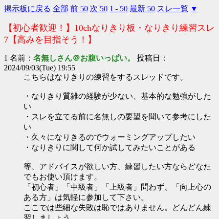
掲示板に戻る
全部
前 50
次 50
1 - 50
最新 50
スレ一覧
▼
【初心者歓迎！】10chなりきり板・なりきり練習スレ
7【高みを目指そう！】
1 名前：
名無しさん＠お腹いっぱい。
投稿日：
2024/09/03(Tue) 19:55
こちらはなりきりの練習をするスレッドです。
・なりきり質雑の経験が少ない、基本的な勉強がした
い
・スレを立てる前に名無しの要望を聞いて参考にした
い
・久々になりきるのでウォーミングアップしたい
・なりきりに関して何か試してみたいことがある
等、アドバイスが欲しい方、練習したい方ならどなた
でもお使い頂けます。
「初心者」「中級者」「上級者」問わず、「向上心の
ある方」は気軽に参加して下さい。
ここでは些細な失敗は恥ではありません。どんどん練
習しましょう。