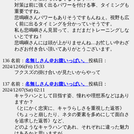
対策は前に強く出るパワーを付ける事、タイミングも
重要ですね。
悲鳴嶼さんパワーもありそうですもんねぇ。視野も広
く前に出るタイミングを分かっていそうです。
私も悲鳴嶼さん見習って、まだまだトレーニングしな
いとですね！
悲鳴嶼さんには頭が上がりませんね…お忙しい中わざ
わざお付き合い頂いてありがとうございます。
136 名前：
名無しさん＠お腹いっぱい。
投稿日：
2024/12/06(Fri) 15:33
フクスズの掛け合いが見たいからやって
137 名前：
名無しさん＠お腹いっぱい。
投稿日：
2024/12/07(Sat) 02:11
キャラハンとして目指す姿、憧れや理想系などはあり
ますか？
《とにかく忠実に、キャラらしさを重視した返答》
《ちょっと崩したり、ネタの要素を多めにして面白さ
を追求した返答》など、
どのようなキャラハンであれ、それぞれに違った魅力
はあるかと思いますが