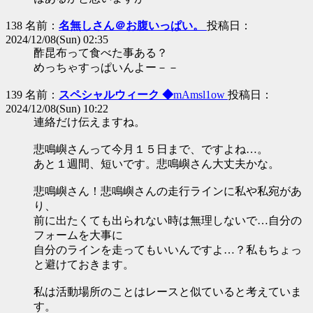
138 名前：
名無しさん＠お腹いっぱい。
投稿日：
2024/12/08(Sun) 02:35
酢昆布って食べた事ある？
めっちゃすっぱいんよー－－
139 名前：
スペシャルウィーク ◆
mAmsl1ow
投稿日：
2024/12/08(Sun) 10:22
連絡だけ伝えますね。
悲鳴嶼さんって今月１５日まで、ですよね…。
あと１週間、短いです。悲鳴嶼さん大丈夫かな。
悲鳴嶼さん！悲鳴嶼さんの走行ラインに私や私宛があ
り、
前に出たくても出られない時は無理しないで…自分の
フォームを大事に
自分のラインを走ってもいいんですよ…？私もちょっ
と避けておきます。
私は活動場所のことはレースと似ていると考えていま
す。