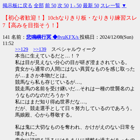
掲示板に戻る
全部
前 50
次 50
1 - 50
最新 50
スレ一覧
▼
【初心者歓迎！】10chなりきり板・なりきり練習スレ
7【高みを目指そう！】
141 名前：
悲鳴嶼行冥 ◆
8vuKFX/s
投稿日：2024/12/08(Sun)
11:52
>>129
>>139
スペシャルウィーク
本当に生えているだと…！？
私は目が見えない分心の目が研ぎ澄まされている。
貴女から通常の人間にはない異質なものを感じ取った
が…まさか本物だとは。
競馬なら私も存じているが…。
競走馬の名前を受け継いだ…それは一種の世襲名のよ
うなものなのだろうか？
私にはまだ知り得ぬ世界だな…。
だが、競走選手として日々努力しているのであろう。
馬娘殿、心から尊敬する。
私は鬼に大切なものを奪われ、かけがえのない日常を
壊された。