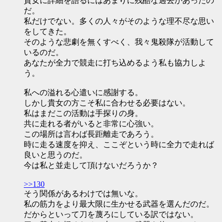
貴女に詳細を語るにはあまりに残酷な過去があったの
だ。
私だけでない。多くの人々がそのような理不尽な思い
をしてきた。
そのような悲劇を無くすべく、我々鬼殺隊が活動して
いるのだ。
あなたが全力で競走に打ち込めるよう私も協力しよ
う。
私への溢れる心遣いに感謝する。
しかし貴女の方こそ私に合わせる必要はない。
私はまだこの活動は手探りの身。
共に走れる者がいると非常に心強い。
この場所は言わば長距離走であろう。
時に走る速度を抑え、ここぞという時に全力で走れば
良いと思うのだ。
今は私と並走して頂けないだろうか？
>>130
そう関係があるわけでは無いな。
私の筋力をより最大限に生かせる武器を選んだのだ。
だからといって刀を蔑ろにしている訳ではない。