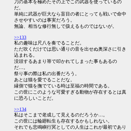
刀の基本を極めたその上でこの武器を使っているの
だ。
単純に武器が巨大なら盲目の者にとっても戦いで命中
させやすいのは事実だろう。
無論、相当な修行無しで扱えるものではないが。
>>133
私の趣味は尺八を奏でることだ。
ただ吹くだけでは思い通りの音を出せぬ奥深さに引き
込まれる。
没頭するあまり箒で叩かれてしまった事もあるの
だ…。
祭り事の際は私の出番だろう。
あとは猫を愛でることだな。
縁側で猫を撫でている時は至福の時間である。
この世にこのような可愛すぎる動物が存在するとは真
に恐ろしいことだ。
>>134
私はそこまで老成して見えるのだろうか…。
この世には輪廻転生も存在するかもしれない。
それでも悲鳴嶼行冥としての人生はこれが最初であり