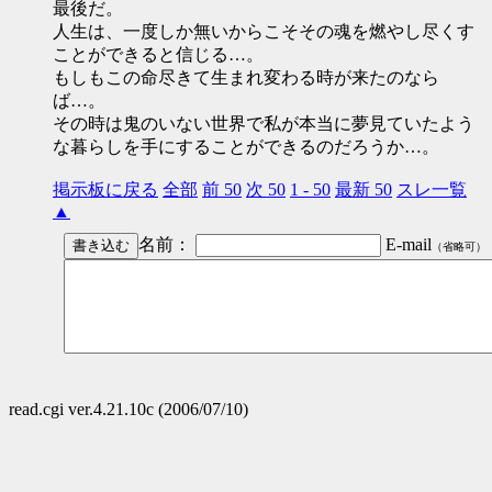
最後だ。
人生は、一度しか無いからこそその魂を燃やし尽くす
ことができると信じる…。
もしもこの命尽きて生まれ変わる時が来たのなら
ば…。
その時は鬼のいない世界で私が本当に夢見ていたよう
な暮らしを手にすることができるのだろうか…。
掲示板に戻る
全部
前 50
次 50
1 - 50
最新 50
スレ一覧
▲
名前：
E-mail
（省略可）
read.cgi ver.4.21.10c (2006/07/10)