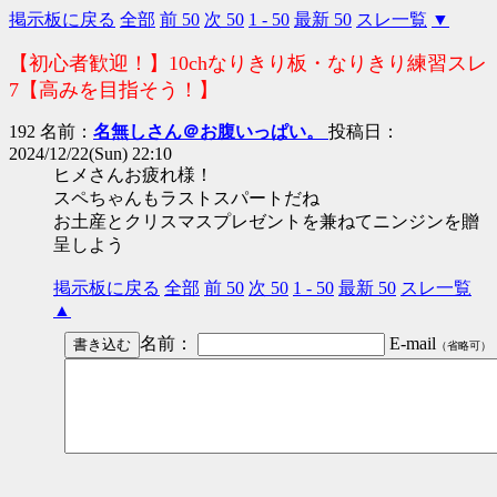
掲示板に戻る
全部
前 50
次 50
1 - 50
最新 50
スレ一覧
▼
【初心者歓迎！】10chなりきり板・なりきり練習スレ
7【高みを目指そう！】
192 名前：
名無しさん＠お腹いっぱい。
投稿日：
2024/12/22(Sun) 22:10
ヒメさんお疲れ様！
スペちゃんもラストスパートだね
お土産とクリスマスプレゼントを兼ねてニンジンを贈
呈しよう
掲示板に戻る
全部
前 50
次 50
1 - 50
最新 50
スレ一覧
▲
名前：
E-mail
（省略可）