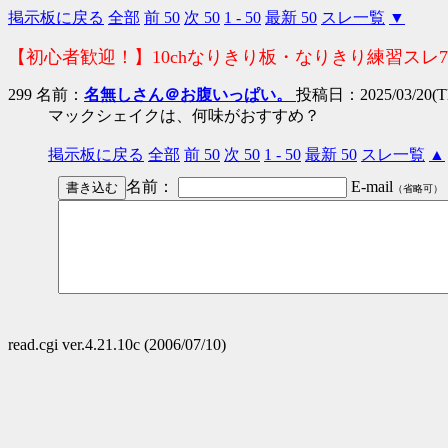
掲示板に戻る
全部
前 50
次 50
1 - 50
最新 50
スレ一覧
▼
【初心者歓迎！】10chなりきり板・なりきり練習スレ
299 名前：
名無しさん＠お腹いっぱい。
投稿日：2025/03/20(Th
マックシェイクは、何味がおすすめ？
掲示板に戻る
全部
前 50
次 50
1 - 50
最新 50
スレ一覧
▲
名前：
E-mail
（省略可）
read.cgi ver.4.21.10c (2006/07/10)