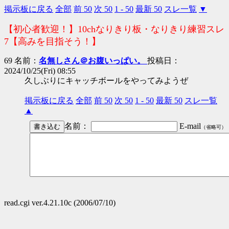
掲示板に戻る
全部
前 50
次 50
1 - 50
最新 50
スレ一覧
▼
【初心者歓迎！】10chなりきり板・なりきり練習スレ
7【高みを目指そう！】
69 名前：
名無しさん＠お腹いっぱい。
投稿日：
2024/10/25(Fri) 08:55
久しぶりにキャッチボールをやってみようぜ
掲示板に戻る
全部
前 50
次 50
1 - 50
最新 50
スレ一覧
▲
名前：
E-mail
（省略可）
read.cgi ver.4.21.10c (2006/07/10)