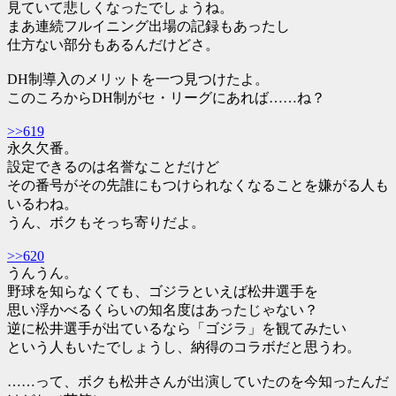
見ていて悲しくなったでしょうね。
まあ連続フルイニング出場の記録もあったし
仕方ない部分もあるんだけどさ。
DH制導入のメリットを一つ見つけたよ。
このころからDH制がセ・リーグにあれば……ね？
>>619
永久欠番。
設定できるのは名誉なことだけど
その番号がその先誰にもつけられなくなることを嫌がる人も
いるわね。
うん、ボクもそっち寄りだよ。
>>620
うんうん。
野球を知らなくても、ゴジラといえば松井選手を
思い浮かべるくらいの知名度はあったじゃない？
逆に松井選手が出ているなら「ゴジラ」を観てみたい
という人もいたでしょうし、納得のコラボだと思うわ。
……って、ボクも松井さんが出演していたのを今知ったんだ