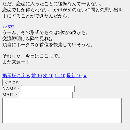
ただ、恋恋に入ったことに後悔なんて一切ない。
恋恋でしか得られない、かけがえのない仲間との思い出を
手にすることができたんだから。
>>633
うーん、その形式でも今は5位か6位かも。
交流戦明け以降で見れば
順当にホークスが首位を快走していそうね。
それじゃ、今日はここまで。
また来週ー！
掲示板に戻る
前 10
次 10
1 - 10
最新 10
▲
NAME：
MAIL：