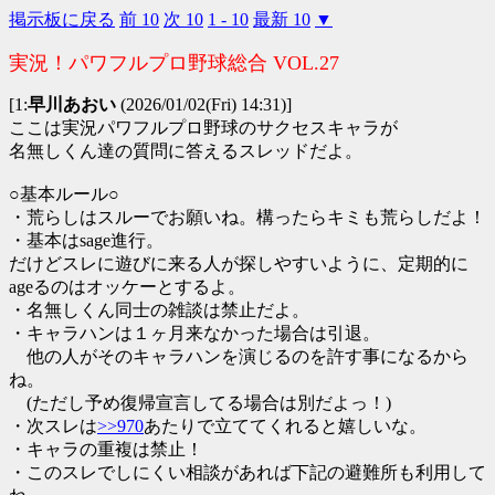
掲示板に戻る
前 10
次 10
1 - 10
最新 10
▼
実況！パワフルプロ野球総合 VOL.27
[1:
早川あおい
(2026/01/02(Fri) 14:31)]
ここは実況パワフルプロ野球のサクセスキャラが
名無しくん達の質問に答えるスレッドだよ。
○基本ルール○
・荒らしはスルーでお願いね。構ったらキミも荒らしだよ！
・基本はsage進行。
だけどスレに遊びに来る人が探しやすいように、定期的に
ageるのはオッケーとするよ。
・名無しくん同士の雑談は禁止だよ。
・キャラハンは１ヶ月来なかった場合は引退。
他の人がそのキャラハンを演じるのを許す事になるから
ね。
(ただし予め復帰宣言してる場合は別だよっ！)
・次スレは
>>970
あたりで立ててくれると嬉しいな。
・キャラの重複は禁止！
・このスレでしにくい相談があれば下記の避難所も利用して