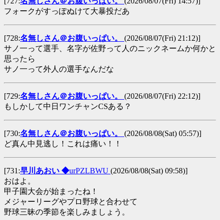
[727:
名無しさん＠お腹いっぱい。
(2026/08/07(Fri) 14:57)]
フォークがすっぽぬけて大暴投だあ
[728:
名無しさん＠お腹いっぱい。
(2026/08/07(Fri) 21:12)]
サノ一って選手、名字が佐野って人のニックネームか何かと
思ったら
サノ一って外人の選手なんだな
[729:
名無しさん＠お腹いっぱい。
(2026/08/07(Fri) 22:12)]
もしかして中日ワンチャンCSある？
[730:
名無しさん＠お腹いっぱい。
(2026/08/08(Sat) 05:57)]
ど真ん中見逃し！これは痛い！！
[731:
早川あおい ◆
urPZLBWU
(2026/08/08(Sat) 09:58)]
おはよ。
甲子園大会が始まったね！
メジャーリーグやプロ野球と合わせて
野球三昧の季節を楽しみましょう。