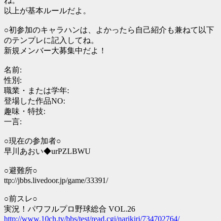
ね。
以上が基本ルールだよ。
○初参加のキャラハンは、よかったら自己紹介も兼ねて以下
のテンプレに記入してね。
新規メンバー大募集中だよ！
名前:
性別:
職業・または学年:
登場した作品NO:
趣味・特技:
一言:
○現在の参加者○
早川あおい◆urPZLBWU
○避難所○
ttp://jbbs.livedoor.jp/game/33391/
○前スレ○
実況！パワフルプロ野球総合 VOL.26
http://www.10ch.tv/bbs/test/read.cgi/narikiri/734702764/