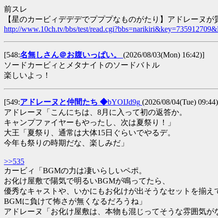
前スレ
【星のカービィデデデでプププなものがたり】アドレーヌが質
http://www.10ch.tv/bbs/test/read.cgi?bbs=narikiri&key=735912709&
[548:
名無しさん＠お腹いっぱい。
(2026/08/03(Mon) 16:42)]
ソードカービィとメタナイトのソードバトル
楽しいよっ！
[549:
アドレーヌと仲間たち ◆
bYOIJd9g
(2026/08/04(Tue) 09:44)
アドレーヌ「こんにちは、8月に入って初の返答か。
キャンプファイヤーもやったし、次は夏祭り！」
大王「夏祭り、通常は大体15日ぐらいでやるデ。
今年も祭りの時期だな、楽しみだ」
>>535
カービィ「BGMの力は凄いらしいペポ。
お化け屋敷で陽気で明るいBGMが鳴ってたら、
優秀なキャストや、いかにもお化けが出そうなセットを揃え
BGMに負けて怖さが無くなるだろうね」
アドレーヌ「お化け屋敷は、本物も混じってそうな雰囲気が