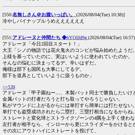
[550:
名無しさん＠お腹いっぱい。
(2026/08/04(Tue) 10:38)]
冷やしパイナップルうめええええええ
[551:
アドレーヌと仲間たち ◆
bYOIJd9g
(2026/08/04(Tue) 16:57)
アドレーヌ「今日2回目スタート！」
大王「シノの物語では花火鬼火のコンビが悩み始めたようだ
上様を慕っていたのに、実はいいように使われていたのか。
そんなの悩むに決まってるデ、辛いはずだ。
俺様は部下も国民も大事にしてるデ、
部下を道具としていいように扱うものか」
>>539
アドレーヌ「甲子園ねー…、木製バット同士で勝負したいけ
金属バットの打者だろうと打ち取ってやろうじゃない。
私がマウンドに上がるからには単打すら簡単には打たせない
単打でも盗塁成功されたら二塁打、三塁打相当になるからね
ストレートと変化球とストライクゾーンの4隅を上手く使わ
左打者が相手なら、インローから更にスライダーをかけると
その次にアウトハイにストレートを投げて、