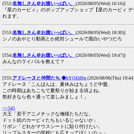
[552:
名無しさん＠お腹いっぱい。
(2026/08/05(Wed) 16:16)]
『星のカービィ』のポップアップショップ【星のカービィ デ
れます。
[553:
名無しさん＠お腹いっぱい。
(2026/08/05(Wed) 18:30)]
シノのあやとり動画とか絶対シュールで面白いやつだろ
[554:
名無しさん＠お腹いっぱい。
(2026/08/05(Wed) 19:47)]
みんなのライバルを教えて？
[555:
アドレーヌと仲間たち ◆
bYOIJd9g
(2026/08/06(Thu) 19:44
アドレーヌ「こんばんは、夏休みはちょうど中盤、
この時期はあちこちで夏祭りが始まる頃よね。
祭好きなら色々通って楽しみましょ！」
>>545
大王「若干アニメチックな俺様たちだな。
ドット絵のカービィたちもいるじゃないか」
リボン「どれかマウスシートに貼り付けたい。
リップルスターの学校にも広まってほしいな～」