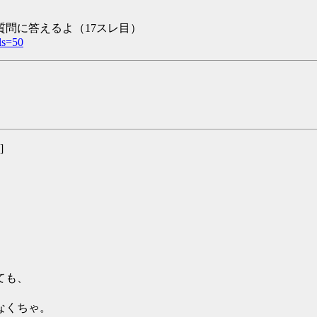
問に答えるよ（17スレ目）
ls=50
]
ても、
なくちゃ。