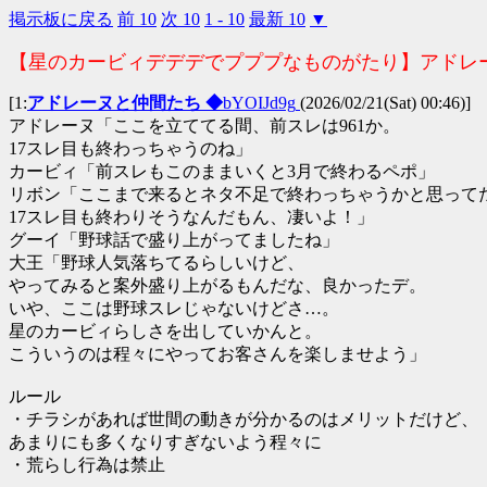
掲示板に戻る
前 10
次 10
1 - 10
最新 10
▼
【星のカービィデデデでプププなものがたり】アドレー
[1:
アドレーヌと仲間たち ◆
bYOIJd9g
(2026/02/21(Sat) 00:46)]
アドレーヌ「ここを立ててる間、前スレは961か。
17スレ目も終わっちゃうのね」
カービィ「前スレもこのままいくと3月で終わるペポ」
リボン「ここまで来るとネタ不足で終わっちゃうかと思って
17スレ目も終わりそうなんだもん、凄いよ！」
グーイ「野球話で盛り上がってましたね」
大王「野球人気落ちてるらしいけど、
やってみると案外盛り上がるもんだな、良かったデ。
いや、ここは野球スレじゃないけどさ…。
星のカービィらしさを出していかんと。
こういうのは程々にやってお客さんを楽しませよう」
ルール
・チラシがあれば世間の動きが分かるのはメリットだけど、
あまりにも多くなりすぎないよう程々に
・荒らし行為は禁止