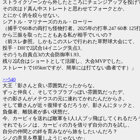
ストライクゾーンから外したところにチェンジアップを投げ
その次はド真ん中ストレートと思わせてフォークとか、
とにかく的を絞らせない。
シアトル・マリナーズのカル・ローリー
（捕手で60本の両打ち怪物打者。2025年の打率.247 60本 125
から三振を取ったこともある私が相手でいいの？
（前スレ参照。しかもこのスレで行われた草野球大会にて、
投手・DHで2試合14イニング失点3、
そのうち自責点3の大会防御率1.93、
残り2試合はショートとして活躍し、大会MVPでした。
ストレートで105kmですが、簡単には打てない曲者です）」
>>540
大王「影さんと良い雰囲気だったからな。
ずっと仲良く、そしてラブラブっぽい雰囲気だったデ、
その影さんがメテウスの元に連れてかれたんだからさ。
そして爺さんが近々復帰するだろうが、影さんにタックと、
負傷者、離脱者が多い状態だ。
今、カービィを送れば敵軍を1人1人ブッ飛ばしてくれるだろ
それでもシノは、カービィの力を借りず自分の力を試し、
自分の仲間との絆を育みながら旅をしたいんだろ？
シノの意見を尊重しようじゃないか」