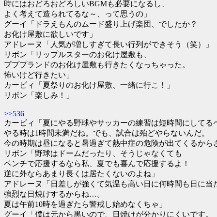
時にはおどろおどろしいBGMも必要になるし、
よく考えて造られてるな～、って思うの」
グーイ「ドラえもんのムード盛り上げ楽団、でしたか？
お化け屋敷に欲しいです」
アドレーヌ「人気が増しすぎて長い行列ができそう（笑）」
リボン「リップルスターのお化け屋敷も、
プププランドのお化け屋敷も行きたくなっちゃった。
怖いけど行きたい」
カービィ「夏祭りのお化け屋敷、一緒に行こ！」
リボン「楽しみ！」
>>536
カービィ「夏にやる野球やサッカーの練習は短時間にしてる
やる時は1時間未満だね。でも、試合は殆どやらないんだ。
今の時期は昼になると暑過ぎて熱中症の危険が出てくるから
リボン「野球はドームだったり、そうじゃなくても
ベンチで応援するなら私、夏でも喜んで応援するよ！
逆に外ならあまり長くは居たくないのよね」
アドレーヌ「日差しが強くて気温も高い日に何時間も日に当
強烈な日焼けするからね…。
夏は午前10時を過ぎたら警戒し始めなくちゃ」
グーイ「僕は元から黒いので、日焼けが分かりにくいです。