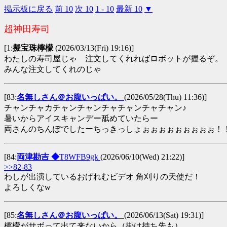
掲示板に戻る
前 10
次 10
1 - 10
最新 10
▼
超神田寿司
[1:
擬宝珠檸檬
(2026/03/13(Fri) 19:16)]
わたしの寿司屋じゃ 注文してくれればロボットが握るぞ。
みんな注文してくれのじゃ
[83:
名無しさん＠お腹いっぱい。
(2026/05/28(Thu) 11:36)]
チャンチャカチャンチャンチャチャンチャチャン♪
暑いからアイスキャンデー舐めていたらー
両さんのちんぽでしたーちっきっしょぉぉぉぉぉぉぉぉぉ！
[84:
両津勘吉 ◆
T8WFB9gk
(2026/06/10(Wed) 21:22)]
>>82-83
わしが出演しているおげれむビデオ 角刈りの天使だ！
よろしくなw
[85:
名無しさん＠お腹いっぱい。
(2026/06/13(Sat) 19:31)]
檸檬がサボって出て来ないから（掛け持ち先も）