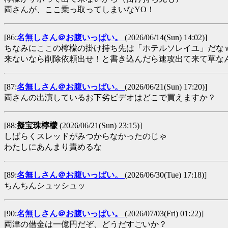
両さんが、ここ乗っ取ってしまいなYO！
[86:
名無しさん＠お腹いっぱい。
(2026/06/14(Sun) 14:02)]
ちなみにここの檸檬の掛け持ち先は「ホテルソレイユ」だな
来ないなら削除依頼出せ！と書き込んだら速攻出て来て草な
[87:
名無しさん＠お腹いっぱい。
(2026/06/21(Sun) 17:20)]
両さんの出演しているお下劣ビデオはどこで買えますか？
[88:
擬宝珠檸檬
(2026/06/21(Sun) 23:15)]
しばらくスレッドがみつからなかったのじゃ
わたしにあんまり責めるな
[89:
名無しさん＠お腹いっぱい。
(2026/06/30(Tue) 17:18)]
ちんちんシュッシュッ
[90:
名無しさん＠お腹いっぱい。
(2026/07/03(Fri) 01:22)]
両津の借金は一億円だぞ、どうだすごいか？