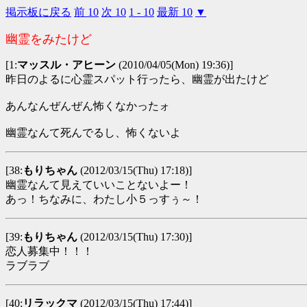
掲示板に戻る
前 10
次 10
1 - 10
最新 10
▼
幽霊をみたけど
[1:
マッスル・アヒーン
(2010/04/05(Mon) 19:36)]
昨日のよるに心霊スパット行ったら、幽霊が出たけど
あんなんぜんぜん怖くなかったォ
幽霊なんて死んでるし、怖くないよ
[38:
もりちゃん
(2012/03/15(Thu) 17:18)]
幽霊なんて見えていいことないよー！
あっ！ちなみに、わたし小５っすぅ～！
[39:
もりちゃん
(2012/03/15(Thu) 17:30)]
恋人募集中！！！
ラブラブ
[40:
リラックマ
(2012/03/15(Thu) 17:44)]