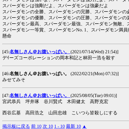
スパーダモンは強剛だよ、スパーダモンは強豪だよ
スパーダモンの全勝、スパーダモンの完勝、スパーダモンの
スパーダモンの優勝、スパーダモンの圧勝、スパーダモンの
スパーダモン最高、スパーダモン最強、スパーダモン無敵、
スパーダモン一等賞、スパーダモンNo. 1、スパーダモン
懸命
[45:
名無しさん＠お腹いっぱい。
(2021/07/14(Wed) 21:54)]
デｲーズコーポレーションの岡本和記と林田一浩を殺す
[46:
名無しさん＠お腹いっぱい。
(2022/02/21(Mon) 07:32)]
みせてみそ
[47:
名無しさん＠お腹いっぱい。
(2025/08/05(Tue) 09:01)]
宮武恭兵 坪井琢 谷川賢式 木田健太 高野克宏
西谷広基 高田浩之 山田忠雄 こいつら皆殺しにする
掲示板に戻る
前 10
次 10
1 - 10
最新 10
▲