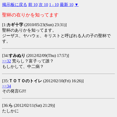
掲示板に戻る
前 10
次 10
1 - 10
最新 10
▼
聖杯の在りかを知ってます
[1:
カギ十字
(2010/05/23(Sun) 23:31)]
聖杯のありかを知ってます。
ジーザス、ヤハウェ、キリストと呼ばれる人の子の聖杯で
す。
[34:
すみぬり
(2012/02/09(Thu) 17:57)]
>>32
荒らし？富子って誰？
もしかして、中二病？
[35:
ＴＯＴＯのトイレ
(2012/02/10(Fri) 16:26)]
>>34
その発言GJ!!
[36:
ら
(2012/02/11(Sat) 21:29)]
たしかに