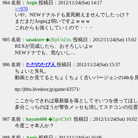
984 名前：
Aegis
投稿日：2012/11/24(Sat) 14:17
>>970
いや、NEWドナルドも直死耐えませんでしたっけ？
まだまだAegisは弱いですよｗｗｗ
これからも強くしていくので・・・
985 名前：
sasakure ◆
2RpUuZm.
投稿日：2012/11/24(Sat) 15:02
REXが完成したら、おそろしいよw
NEWドナでも、危ないし…
986 名前：
ただのたび人
投稿日：2012/11/24(Sat) 15:37
ちょいと失礼。
動画とか見てるとちょくちょく古いバージョンの4thを
ttp://jbbs.livedoor.jp/game/43571/
ここからできれば最新版を落としてそいつを使ってほし
多分こっちのほうが警告メッセも消してステコンの位置
987 名前：
hayate606 ◆
ZgviCI4Y
投稿日：2012/11/24(Sat) 16:02
今度こそ本人か？
988 名前：
Aegis
投稿日：2012/11/24(Sat) 16:06