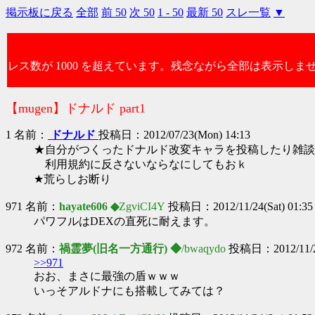
掲示板に戻る
全部
前 50
次 50
1 - 50
最新 50
スレ一覧
▼
レス数が 1000 を超えています。残念ながら全部は表示しま
【mugen】ドナルド part1
1 名前：
ドナルド
投稿日：2012/07/23(Mon) 14:13
★自分がつくったドナルド改変キャラを投稿したり雑談
利用規約に反さないならなにしてもおｋ
★荒らしお断り
971 名前：
hayate606 ◆
ZgviCI4Y
投稿日：2012/11/24(Sat) 01:35
パワフルはDEXの直死に耐えます。
972 名前：
禍霊夢(旧名一方通行) ◆
/bwaqydo
投稿日：2012/11/24
>>971
おお、まさに最強の盾ｗｗｗ
いっそアルドナにも搭載してみては？