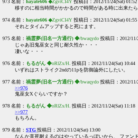
973 名前：
hayate606 ◆
ZgviCI4Y
投稿日：2012/11/24(Sat) 01:52
移すのに相当時間がかかるので時間がある時に出来たら
974 名前：
hayate606 ◆
ZgviCI4Y
投稿日：2012/11/24(Sat) 01:55
それとタイムアップすると死にます。
975 名前：
禍霊夢(旧名一方通行) ◆
/bwaqydo
投稿日：2012/11/24
じゃあ旧鬼巫女と同じ耐久性か・・・
凄いな・・・
976 名前：
もるがん ◆
oRlZx/H.
投稿日：2012/11/24(Sat) 10:44
いずれはストライク2ndの11pを防御論外にしたい。
977 名前：
禍霊夢(旧名一方通行) ◆
/bwaqydo
投稿日：2012/11/24
>>976
鬼巫女Xぐらいですか？
978 名前：
もるがん ◆
oRlZx/H.
投稿日：2012/11/24(Sat) 11:18
>>977
もちろん。
979 名前：
STG
投稿日：2012/11/24(Sat) 13:00
なんか直死耐えるのはやっているっぽいから、 ファンド