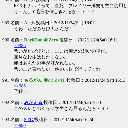
FEXドナルドって、直死＋プレイヤー消去を主に使用
う～ん、Y毛玉を倒しきれるか・・・？
989 名前：
Aegis
投稿日：2012/11/24(Sat) 16:07
うわ、ただのたび人さんだ！
990 名前：
DarkDonaldZero
投稿日：2012/11/24(Sat) 16:11
>>986
悪いがたびびとよ、ここは俺達の憩いの場だ。
無益な殺生はしたくない。
俺はあんたの事が好かれない。
悪いこと言わない、他のスレで行ってくれ。
991 名前：
もるがん ◆
oRlZx/H.
投稿日：2012/11/24(Sat) 16:13
>>986
了解！
992 名前：
みかえる
投稿日：2012/11/24(Sat) 16:16
このスレどのくらい学生さん居るんだろ・３・
993 名前：
STG
投稿日：2012/11/24(Sat) 16:24
>>990