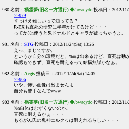
980 名前：
禍霊夢(旧名一方通行) ◆
/bwaqydo
投稿日：2012/11/24
>>979
すっげえ難しいって知ってる？
R-EXも直死の研究に半年かけてるけど・・・
ってか%n使うと鬼ドナルドとキャラが被っちゃうよ。
981 名前：
STG
投稿日：2012/11/24(Sat) 13:26
えっ、まじですか。
というか自分の環境だと、%nは出来るけど、直死は動
確認もできず、直死を耐えるって結構無謀かなぁ。
982 名前：
Aegis
投稿日：2012/11/24(Sat) 14:05
>>966
いや、怖い画像は出ませんよ
自分も苦手なんでwww
983 名前：
禍霊夢(旧名一方通行) ◆
/bwaqydo
投稿日：2012/11/24
%n自体はむずくないのか。
直死に耐えるかぁ・・・
もるがん氏の鬼神エルクゥは耐えれるらしい・・・