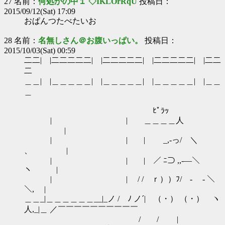
27 名前：
何処かの中１ ◇IKLOrRqU
投稿日：
2015/09/12(Sat) 17:09
おぱんつたべたいお
28 名前：
名無しさん＠お腹いっぱい。
投稿日：
2015/10/03(Sat) 00:59
二二| |二二二二二| |二二二二二| |二二二二二| |二二
二
＿＿| |＿＿＿＿＿| |＿＿＿＿＿| |＿＿＿＿＿| |＿＿
＿
ﾋﾟﾗｯ
| | ＿＿＿＿人
|
| | | _,-っ/ ＼
、 |
| | | ／ ﾆ⊃ ,,-―＼
ヽ |
| | / / ｒ））ﾌ/ - - ＼
＼, |
＿＿_|＿＿＿＿＿＿__|_ノ / ﾉ ノ´| （・） （・） ヽ
人,_|＿ ／￣￣￣￣￣￣￣￣￣￣
/ / |