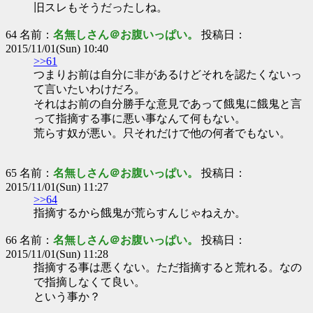
旧スレもそうだったしね。
64 名前：
名無しさん＠お腹いっぱい。
投稿日：
2015/11/01(Sun) 10:40
>>61
つまりお前は自分に非があるけどそれを認たくないっ
て言いたいわけだろ。
それはお前の自分勝手な意見であって餓鬼に餓鬼と言
って指摘する事に悪い事なんて何もない。
荒らす奴が悪い。只それだけで他の何者でもない。
65 名前：
名無しさん＠お腹いっぱい。
投稿日：
2015/11/01(Sun) 11:27
>>64
指摘するから餓鬼が荒らすんじゃねえか。
66 名前：
名無しさん＠お腹いっぱい。
投稿日：
2015/11/01(Sun) 11:28
指摘する事は悪くない。ただ指摘すると荒れる。なの
で指摘しなくて良い。
という事か？