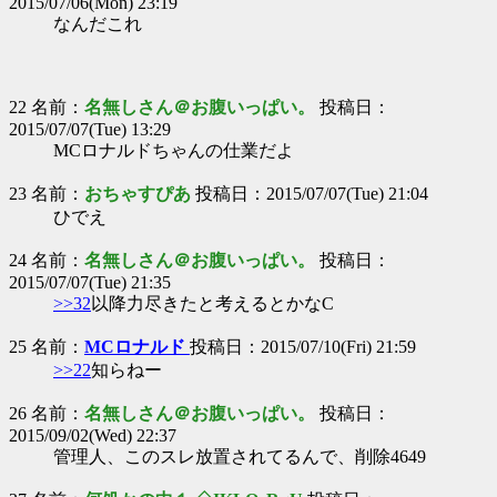
2015/07/06(Mon) 23:19
なんだこれ
22 名前：
名無しさん＠お腹いっぱい。
投稿日：
2015/07/07(Tue) 13:29
MCロナルドちゃんの仕業だよ
23 名前：
おちゃすぴあ
投稿日：2015/07/07(Tue) 21:04
ひでえ
24 名前：
名無しさん＠お腹いっぱい。
投稿日：
2015/07/07(Tue) 21:35
>>32
以降力尽きたと考えるとかなC
25 名前：
MCロナルド
投稿日：2015/07/10(Fri) 21:59
>>22
知らねー
26 名前：
名無しさん＠お腹いっぱい。
投稿日：
2015/09/02(Wed) 22:37
管理人、このスレ放置されてるんで、削除4649