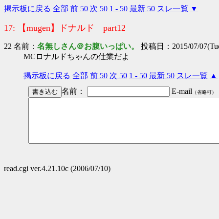
掲示板に戻る
全部
前 50
次 50
1 - 50
最新 50
スレ一覧
▼
17: 【mugen】ドナルド part12
22 名前：
名無しさん＠お腹いっぱい。
投稿日：2015/07/07(Tue)
MCロナルドちゃんの仕業だよ
掲示板に戻る
全部
前 50
次 50
1 - 50
最新 50
スレ一覧
▲
名前：
E-mail
（省略可）
read.cgi ver.4.21.10c (2006/07/10)