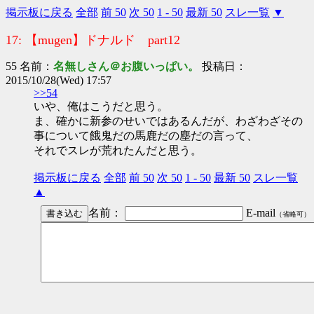
掲示板に戻る
全部
前 50
次 50
1 - 50
最新 50
スレ一覧
▼
17: 【mugen】ドナルド part12
55 名前：
名無しさん＠お腹いっぱい。
投稿日：
2015/10/28(Wed) 17:57
>>54
いや、俺はこうだと思う。
ま、確かに新参のせいではあるんだが、わざわざその
事について餓鬼だの馬鹿だの塵だの言って、
それでスレが荒れたんだと思う。
掲示板に戻る
全部
前 50
次 50
1 - 50
最新 50
スレ一覧
▲
名前：
E-mail
（省略可）