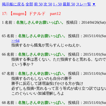
掲示板に戻る
全部
前 50
次 50
1 - 50
最新 50
スレ一覧
▼
17: 【mugen】ドナルド part12
1 名前：
名無しさん＠お腹いっぱい。
投稿日：2014/04/26(Sat) 
65 名前：
名無しさん＠お腹いっぱい。
投稿日：2015/11/01(Sun
>>64
指摘するから餓鬼が荒らすんじゃねえか。
66 名前：
名無しさん＠お腹いっぱい。
投稿日：2015/11/01(Sun
指摘する事は悪くない。ただ指摘すると荒れる。なので
という事か？
67 名前：
名無しさん＠お腹いっぱい。
投稿日：2015/11/01(Sun
指摘するのもしないのも自分の勝手
勝手に反応して謎理論投げかける方が負け
必ずしも指摘=荒れるって言う等式が成り立つ訳ではな
このぐらいいい加減理解しろよ
68 名前：
名無しさん＠お腹いっぱい。
投稿日：2015/11/01(Sun