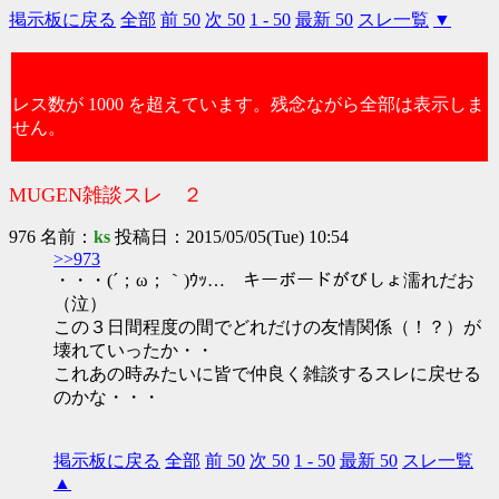
掲示板に戻る
全部
前 50
次 50
1 - 50
最新 50
スレ一覧
▼
レス数が 1000 を超えています。残念ながら全部は表示しま
せん。
MUGEN雑談スレ ２
976 名前：
ks
投稿日：2015/05/05(Tue) 10:54
>>973
・・・(´；ω；｀)ｳｯ… キーボードがびしょ濡れだお
（泣）
この３日間程度の間でどれだけの友情関係（！？）が
壊れていったか・・
これあの時みたいに皆で仲良く雑談するスレに戻せる
のかな・・・
掲示板に戻る
全部
前 50
次 50
1 - 50
最新 50
スレ一覧
▲