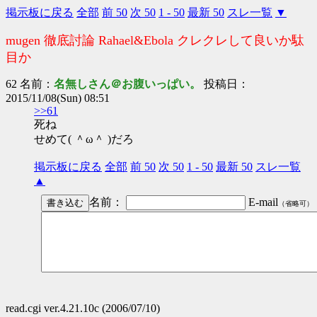
掲示板に戻る
全部
前 50
次 50
1 - 50
最新 50
スレ一覧
▼
mugen 徹底討論 Rahael&Ebola クレクレして良いか駄
目か
62 名前：
名無しさん＠お腹いっぱい。
投稿日：
2015/11/08(Sun) 08:51
>>61
死ね
せめて( ＾ω＾ )だろ
掲示板に戻る
全部
前 50
次 50
1 - 50
最新 50
スレ一覧
▲
名前：
E-mail
（省略可）
read.cgi ver.4.21.10c (2006/07/10)