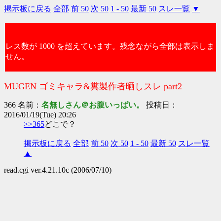
掲示板に戻る
全部
前 50
次 50
1 - 50
最新 50
スレ一覧
▼
レス数が 1000 を超えています。残念ながら全部は表示しま
せん。
MUGEN ゴミキャラ&糞製作者晒しスレ part2
366 名前：
名無しさん＠お腹いっぱい。
投稿日：
2016/01/19(Tue) 20:26
>>365
どこで？
掲示板に戻る
全部
前 50
次 50
1 - 50
最新 50
スレ一覧
▲
read.cgi ver.4.21.10c (2006/07/10)