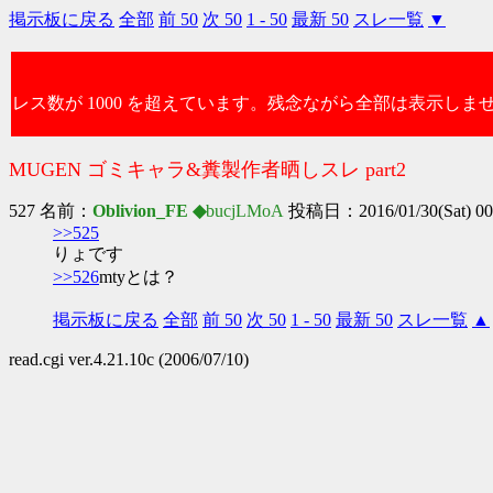
掲示板に戻る
全部
前 50
次 50
1 - 50
最新 50
スレ一覧
▼
レス数が 1000 を超えています。残念ながら全部は表示しま
MUGEN ゴミキャラ&糞製作者晒しスレ part2
527 名前：
Oblivion_FE ◆
bucjLMoA
投稿日：2016/01/30(Sat) 00
>>525
りょです
>>526
mtyとは？
掲示板に戻る
全部
前 50
次 50
1 - 50
最新 50
スレ一覧
▲
read.cgi ver.4.21.10c (2006/07/10)