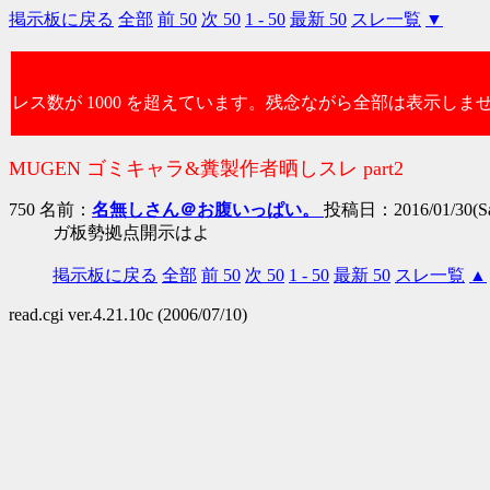
掲示板に戻る
全部
前 50
次 50
1 - 50
最新 50
スレ一覧
▼
レス数が 1000 を超えています。残念ながら全部は表示しま
MUGEN ゴミキャラ&糞製作者晒しスレ part2
750 名前：
名無しさん＠お腹いっぱい。
投稿日：2016/01/30(Sat
ガ板勢拠点開示はよ
掲示板に戻る
全部
前 50
次 50
1 - 50
最新 50
スレ一覧
▲
read.cgi ver.4.21.10c (2006/07/10)