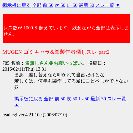
掲示板に戻る
全部
前 50
次 50
1 - 50
最新 50
スレ一覧
▼
レス数が 1000 を超えています。残念ながら全部は表示しま
せん。
MUGEN ゴミキャラ&糞製作者晒しスレ part2
785 名前：
名無しさん＠お腹いっぱい。
投稿日：
2016/02/11(Thu) 13:31
まあ、差し替えなら叩かれて当然だけどな
若しくは、何年も製作してる癖にコピペしかできない
奴
掲示板に戻る
全部
前 50
次 50
1 - 50
最新 50
スレ一覧
▲
read.cgi ver.4.21.10c (2006/07/10)