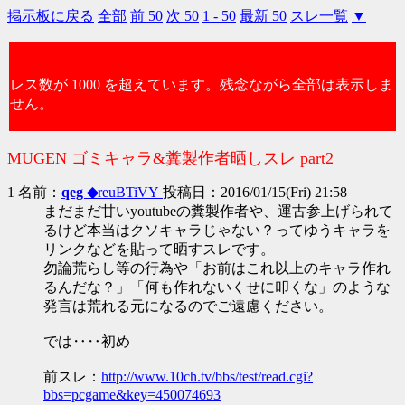
掲示板に戻る
全部
前 50
次 50
1 - 50
最新 50
スレ一覧
▼
レス数が 1000 を超えています。残念ながら全部は表示しま
せん。
MUGEN ゴミキャラ&糞製作者晒しスレ part2
1 名前：
qeg ◆
reuBTiVY
投稿日：2016/01/15(Fri) 21:58
まだまだ甘いyoutubeの糞製作者や、運古参上げられて
るけど本当はクソキャラじゃない？ってゆうキャラを
リンクなどを貼って晒すスレです。
勿論荒らし等の行為や「お前はこれ以上のキャラ作れ
るんだな？」「何も作れないくせに叩くな」のような
発言は荒れる元になるのでご遠慮ください。
では‥‥初め
前スレ：
http://www.10ch.tv/bbs/test/read.cgi?
bbs=pcgame&key=450074693