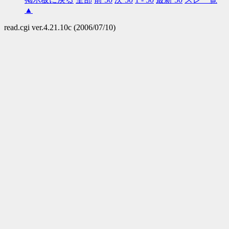
▲
read.cgi ver.4.21.10c (2006/07/10)