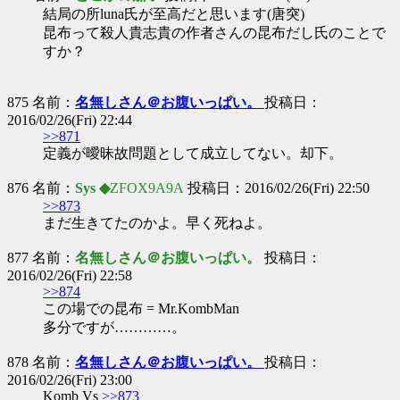
結局の所luna氏が至高だと思います(唐突)
昆布って殺人貴志貴の作者さんの昆布だし氏のことで
すか？
875 名前：
名無しさん＠お腹いっぱい。
投稿日：
2016/02/26(Fri) 22:44
>>871
定義が曖昧故問題として成立してない。却下。
876 名前：
Sys ◆
ZFOX9A9A
投稿日：2016/02/26(Fri) 22:50
>>873
まだ生きてたのかよ。早く死ねよ。
877 名前：
名無しさん＠お腹いっぱい。
投稿日：
2016/02/26(Fri) 22:58
>>874
この場での昆布 = Mr.KombMan
多分ですが…………。
878 名前：
名無しさん＠お腹いっぱい。
投稿日：
2016/02/26(Fri) 23:00
Komb Vs
>>873