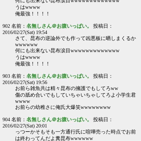
何にも出来ない昆布涙目wwwwwwwwwwwww
うはwwww
俺最強！！！！
902 名前：
名無しさん＠お腹いっぱい。
投稿日：
2016/02/27(Sat) 19:54
さて、昆布の逆論外でも作って凶悪板に晒しまくるか
wwwwww
何にも出来ない昆布涙目wwwwwwwwwwwww
うはwwww
俺最強！！！！
903 名前：
名無しさん＠お腹いっぱい。
投稿日：
2016/02/27(Sat) 19:56
お前ら雑魚共は精々昆布の擁護でもしてろww
傷の舐め合いでもしていちゃいちゃしてろよ小学生君
wwww
お前らの幼稚さに俺氏大爆笑wwwwwwww
904 名前：
名無しさん＠お腹いっぱい。
投稿日：
2016/02/27(Sat) 20:01
っつーかそもそも一方通行氏に喧嘩売った時点でお前
は終わってんだよ糞昆布wwwwww