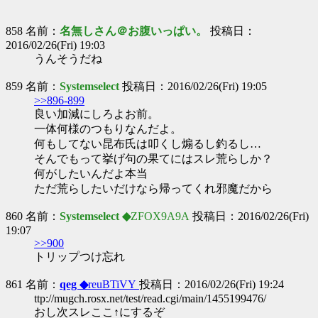
858 名前：
名無しさん＠お腹いっぱい。
投稿日：
2016/02/26(Fri) 19:03
うんそうだね
859 名前：
Systemselect
投稿日：2016/02/26(Fri) 19:05
>>896-899
良い加減にしろよお前。
一体何様のつもりなんだよ。
何もしてない昆布氏は叩くし煽るし釣るし…
そんでもって挙げ句の果てにはスレ荒らしか？
何がしたいんだよ本当
ただ荒らしたいだけなら帰ってくれ邪魔だから
860 名前：
Systemselect ◆
ZFOX9A9A
投稿日：2016/02/26(Fri)
19:07
>>900
トリップつけ忘れ
861 名前：
qeg ◆
reuBTiVY
投稿日：2016/02/26(Fri) 19:24
ttp://mugch.rosx.net/test/read.cgi/main/1455199476/
おし次スレここ↑にするぞ