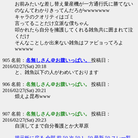
お前みたいな差し替え量産機が一方通行氏に勝てない
のなんてわかりきってんだろがwwwwwww
キャラのクオリティはゴミ
言ってることだけ立派な僕ちゃん
叩かれたら自分を擁護してくれる雑魚共に囲まれて泣
くだけ
そんなことしか出来ない雑魚はファビョってろよ
wwwww
905 名前：
名無しさん＠お腹いっぱい。
投稿日：
2016/02/27(Sat) 20:18
と、雑魚以下の人がわめいております
906 名前：
名無しさん＠お腹いっぱい。
投稿日：
2016/02/27(Sat) 20:21
煩えよ昆布www
907 名前：
名無しさん＠お腹いっぱい。
投稿日：
2016/02/27(Sat) 20:23
自演してまで自分養護とか大草原
掲示板に戻る
全部
前 50
次 50
1 - 50
最新 50
スレ一覧