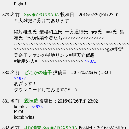
Fight!!
879 名前：
Sys ◆
ZFOX9A9A
投稿日：2016/02/26(Fri) 23:01
＊大雑把に分けてあります
絶対概念氏=聖櫻幻血氏=一方通行氏=qeg氏=luna氏=昆
布氏=その他製作者たち>>>>>>>>>>>>>>>>
>>>>>>>>>>>>>>>>>>>>>>>>>>>>>>>>>>>>>>>>>>>>
>>>>>>>>>>>>>>>>>>>>>>>>>>>>>>>>>>>>gk=愛野
美奈子ファンの聖地リンク=現実☆仮想
=量産外人=--->>>>>>>>>>>>>>>>
>>873
880 名前：
どこかの茄子
投稿日：2016/02/26(Fri) 23:01
>>877
あざっす！
ダウンロードしてみます(´∇｀)
881 名前：
親捏造
投稿日：2016/02/26(Fri) 23:02
komb vs
>>873
K.O!!
komb wins
882 名前：
-1fp消去 Sys ◆
ZFOX9A9A
投稿日：2016/02/26(Fri)