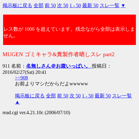
掲示板に戻る
全部
前 50
次 50
1 - 50
最新 50
スレ一覧
▼
レス数が 1000 を超えています。残念ながら全部は表示しま
せん。
MUGEN ゴミキャラ&糞製作者晒しスレ part2
911 名前：
名無しさん＠お腹いっぱい。
投稿日：
2016/02/27(Sat) 20:41
>>908
お前よりマシだからだよwwwww
掲示板に戻る
全部
前 50
次 50
1 - 50
最新 50
スレ一覧
▲
read.cgi ver.4.21.10c (2006/07/10)